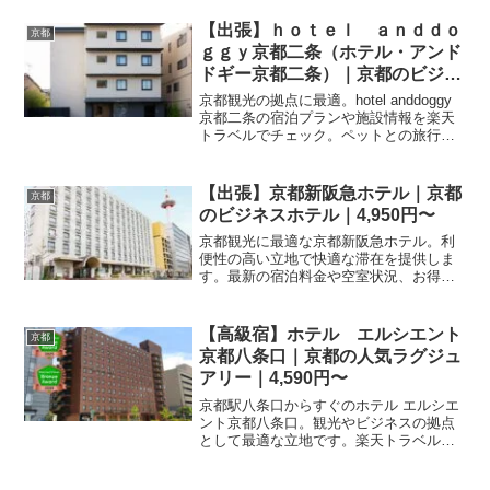
めました。記念日・接待・贅沢な旅行に
おすすめ。
【出張】ｈｏｔｅｌ ａｎｄｄｏ
京都
ｇｇｙ京都二条（ホテル・アンド
ドギー京都二条）｜京都のビジネ
スホテル｜5,000円〜〜
京都観光の拠点に最適。hotel anddoggy
京都二条の宿泊プランや施設情報を楽天
トラベルでチェック。ペットとの旅行を
検討中の方におすすめのホテルです。詳
細な空室状況や料金は予約ページよりご
確認ください。
【出張】京都新阪急ホテル｜京都
京都
のビジネスホテル｜4,950円〜
京都観光に最適な京都新阪急ホテル。利
便性の高い立地で快適な滞在を提供しま
す。最新の宿泊料金や空室状況、お得な
プランの詳細は楽天トラベルの予約ペー
ジよりご確認ください。
【高級宿】ホテル エルシエント
京都
京都八条口｜京都の人気ラグジュ
アリー｜4,590円〜
京都駅八条口からすぐのホテル エルシエ
ント京都八条口。観光やビジネスの拠点
として最適な立地です。楽天トラベルな
らお得なプランが満載。設備やサービス
の詳細は予約ページで確認し、京都旅行