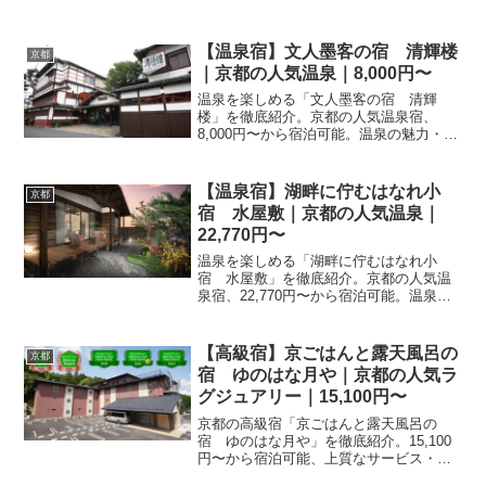
【温泉宿】文人墨客の宿 清輝楼
京都
｜京都の人気温泉｜8,000円〜
温泉を楽しめる「文人墨客の宿 清輝
楼」を徹底紹介。京都の人気温泉宿、
8,000円〜から宿泊可能。温泉の魅力・客
室・料理・レビュー99件の評価をまとめ
ました。
【温泉宿】湖畔に佇むはなれ小
京都
宿 水屋敷｜京都の人気温泉｜
22,770円〜
温泉を楽しめる「湖畔に佇むはなれ小
宿 水屋敷」を徹底紹介。京都の人気温
泉宿、22,770円〜から宿泊可能。温泉の
魅力・客室・料理・レビュー34件の評価
をまとめました。
【高級宿】京ごはんと露天風呂の
京都
宿 ゆのはな月や｜京都の人気ラ
グジュアリー｜15,100円〜
京都の高級宿「京ごはんと露天風呂の
宿 ゆのはな月や」を徹底紹介。15,100
円〜から宿泊可能、上質なサービス・客
室・料理・レビュー3215件の評価をまと