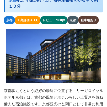
京都
駅より徒歩約７分、名神京都南ICから車で約
１０分
京都
⭐ 高評価 4.3★
レビュー7000件
京都
駐車場あり
京都駅近くという絶好の場所に位置する「リーガロイヤル
ホテル京都」は、古都の風情とホテルらしい上質さを兼ね
備えた宿泊施設です。京都観光の玄関口として非常に利用