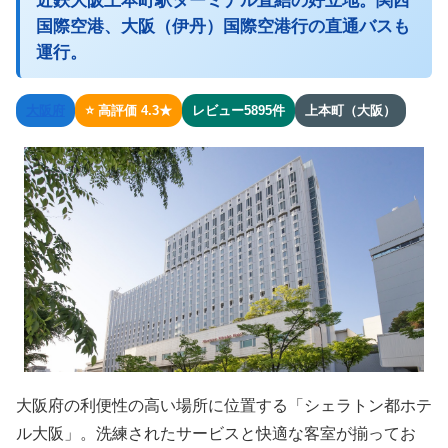
近鉄大阪上本町駅ターミナル直結の好立地。関西
国際空港、大阪（伊丹）国際空港行の直通バスも
運行。
大阪府
⭐ 高評価 4.3★
レビュー5895件
上本町（大阪）
大阪府の利便性の高い場所に位置する「シェラトン都ホテ
ル大阪」。洗練されたサービスと快適な客室が揃ってお