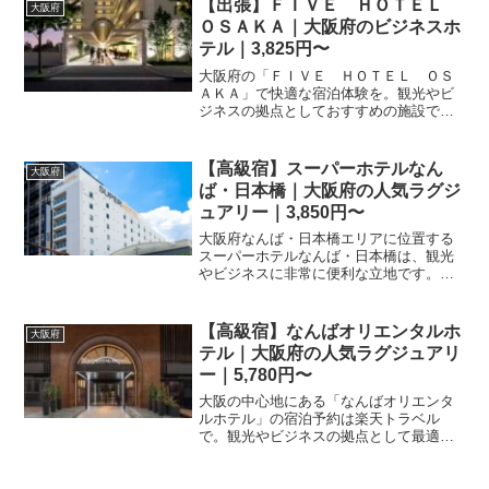
【出張】ＦＩＶＥ ＨＯＴＥＬ
大阪府
ＯＳＡＫＡ｜大阪府のビジネスホ
テル｜3,825円〜
大阪府の「ＦＩＶＥ ＨＯＴＥＬ ＯＳ
ＡＫＡ」で快適な宿泊体験を。観光やビ
ジネスの拠点としておすすめの施設で
す。楽天トラベルから最新の料金やプラ
ンを確認して、今すぐ予約。充実の旅を
サポートします。
【高級宿】スーパーホテルなん
大阪府
ば・日本橋｜大阪府の人気ラグジ
ュアリー｜3,850円〜
大阪府なんば・日本橋エリアに位置する
スーパーホテルなんば・日本橋は、観光
やビジネスに非常に便利な立地です。清
潔感のある客室と快適なサービスで、大
阪滞在をサポートします。楽天トラベル
で詳細情報を確認して予約しましょう。
【高級宿】なんばオリエンタルホ
大阪府
テル｜大阪府の人気ラグジュアリ
ー｜5,780円〜
大阪の中心地にある「なんばオリエンタ
ルホテル」の宿泊予約は楽天トラベル
で。観光やビジネスの拠点として最適な
立地です。施設の特徴や宿泊プランの詳
細をチェックして、大阪の旅を充実させ
ましょう。