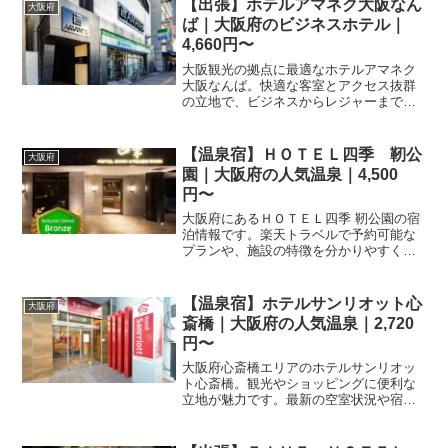
【出張】ホテルアマネク大阪なん
大阪府
ば｜大阪府のビジネスホテル｜
4,660円〜
大阪観光の拠点に最適なホテルアマネク
大阪なんば。快適な客室とアクセス抜群
の立地で、ビジネスからレジャーまで幅
広くご利用いただけます。楽天トラベル
で最新の宿泊プランや料金をチェックし
て、大阪旅行を楽しみましょう。
【温泉宿】ＨＯＴＥＬ四季 靭公
大阪府
園｜大阪府の人気温泉｜4,500
円〜
大阪府にあるＨＯＴＥＬ四季 靭公園の宿
泊情報です。楽天トラベルで予約可能な
プランや、施設の特徴を分かりやすくま
とめました。大阪観光やビジネスでのご
利用を検討されている方は、ぜひ詳細ペ
ージをご覧ください。
【温泉宿】ホテルサンリオット心
大阪府
斎橋｜大阪府の人気温泉｜2,720
円〜
大阪府心斎橋エリアのホテルサンリオッ
ト心斎橋。観光やショッピングに便利な
立地が魅力です。最新の空室状況や宿泊
プランの詳細は、楽天トラベルの予約ペ
ージからご確認いただけます。ぜひご検
討ください。