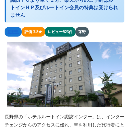
諏訪ＩＣより車で１分。楽天からのご予約はルー
トインＨＰ及びルートイン会員の特典は受けられ
ません
長野県
評価 3.8★
レビュー523件
茅野
長野県の「ホテルルートイン諏訪インター」は、インター
チェンジからのアクセスに優れ、車を利用した旅行者にと