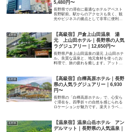
5,480円〜
長野県での滞在に最適なホテルアベスト
長野駅前。駅からのアクセスも良く、観
光やビジネスの拠点として非常に便利で
す。楽天トラベルで最新プランを比較
し、お得に宿泊予約を完了させましょ
う。
【高級宿】戸倉上山田温泉 湯
長野県
元 上山田ホテル｜長野県の人気
ラグジュアリー｜12,650円〜
長野県戸倉上山田温泉の湯元 上山田ホテ
ル。良質な温泉と、地元食材を使ったお
料理で、旅の疲れを癒します。アットホ
ームな雰囲気で皆様をお迎えします。
【高級宿】白樺高原ホテル｜長野
長野県
県の人気ラグジュアリー｜6,930
円〜
長野県の「白樺高原ホテル」で、心安ら
ぐ滞在を。四季折々の自然を感じられる
ロケーションが魅力です。楽天トラベル
ではお得な宿泊プランを多数掲載中。現
在の空室状況やプラン詳細はページ内を
ご確認ください。
【温泉宿】温泉山岳ホテル アン
長野県
デルマット｜長野県の人気温泉｜