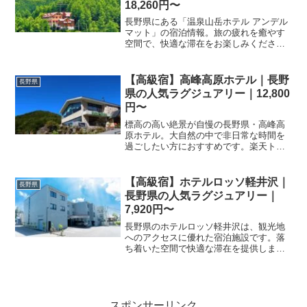
18,260円〜
長野県にある「温泉山岳ホテル アンデル
マット」の宿泊情報。旅の疲れを癒やす
空間で、快適な滞在をお楽しみくださ
い。予約プランや詳細な施設情報は楽天
トラベルでご確認いただけます。充実の
旅を計画しましょう。
【高級宿】高峰高原ホテル｜長野
長野県
県の人気ラグジュアリー｜12,800
円〜
標高の高い絶景が自慢の長野県・高峰高
原ホテル。大自然の中で非日常な時間を
過ごしたい方におすすめです。楽天トラ
ベルでお得なプランを探して、高峰高原
への旅を計画しましょう。空室状況やプ
ラン詳細は予約ページにてご確認いただ
【高級宿】ホテルロッソ軽井沢｜
長野県
けます。
長野県の人気ラグジュアリー｜
7,920円〜
長野県のホテルロッソ軽井沢は、観光地
へのアクセスに優れた宿泊施設です。落
ち着いた空間で快適な滞在を提供しま
す。楽天トラベルからお得なプランを予
約して、軽井沢での素敵な時間をお過ご
しください。詳細は予約ページへ。
スポンサーリンク