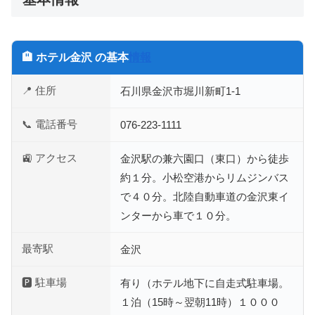
🏨 ホテル金沢 の基本
情報
📍 住所
石川県金沢市堀川新町1-1
📞 電話番号
076-223-1111
🚉 アクセス
金沢駅の兼六園口（東口）から徒歩
約１分。小松空港からリムジンバス
で４０分。北陸自動車道の金沢東イ
ンターから車で１０分。
最寄駅
金沢
🅿 駐車場
有り（ホテル地下に自走式駐車場。
１泊（15時～翌朝11時）１０００