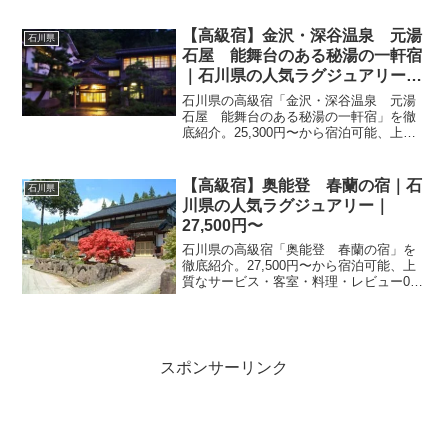
日・接待・贅沢な旅行におすすめ。
【高級宿】金沢・深谷温泉 元湯
石川県
石屋 能舞台のある秘湯の一軒宿
｜石川県の人気ラグジュアリー｜
25,300円〜
石川県の高級宿「金沢・深谷温泉 元湯
石屋 能舞台のある秘湯の一軒宿」を徹
底紹介。25,300円〜から宿泊可能、上質
なサービス・客室・料理・レビュー268件
の評価をまとめました。記念日・接待・
贅沢な旅行におすすめ。
【高級宿】奥能登 春蘭の宿｜石
石川県
川県の人気ラグジュアリー｜
27,500円〜
石川県の高級宿「奥能登 春蘭の宿」を
徹底紹介。27,500円〜から宿泊可能、上
質なサービス・客室・料理・レビュー0件
の評価をまとめました。記念日・接待・
贅沢な旅行におすすめ。
スポンサーリンク