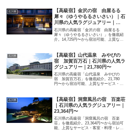
接待・贅沢な旅行におすすめ。
【高級宿】金沢の宿 由屋るる
石川県
犀々（ゆうやるるさいさい）｜石
川県の人気ラグジュアリー｜
14,725円〜
石川県の高級宿「金沢の宿 由屋るる
犀々（ゆうやるるさいさい）」を徹底紹
介。14,725円〜から宿泊可能、上質なサ
ービス・客室・料理・レビュー151件の評
価をまとめました。記念日・接待・贅沢
な旅行におすすめ。
【高級宿】山代温泉 みやびの
石川県
宿 加賀百万石｜石川県の人気ラ
グジュアリー｜21,780円〜
石川県の高級宿「山代温泉 みやびの
宿 加賀百万石」を徹底紹介。21,780
円〜から宿泊可能、上質なサービス・客
室・料理・レビュー523件の評価をまとめ
ました。記念日・接待・贅沢な旅行にお
すすめ。
【高級宿】洞窟風呂の宿 百楽荘
石川県
｜石川県の人気ラグジュアリー｜
23,364円〜
石川県の高級宿「洞窟風呂の宿 百楽
荘」を徹底紹介。23,364円〜から宿泊可
能、上質なサービス・客室・料理・レビ
ュー2568件の評価をまとめました。記念