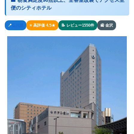
🏨 朝食満足度90点以上、全客室改装でアクセス至
便のシティホテル
📍
石川県
⭐ 高評価 4.5★
📝 レビュー1550件
🚉 金沢