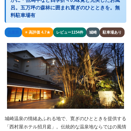
かに・但馬牛など四季折々の味覚と充実したお風
呂。五万坪の森林に囲まれ寛ぎのひとときを。無
料駐車場有
兵庫県
⭐ 高評価 4.7★
レビュー1154件
城崎
駐車場あり
城崎温泉の情緒あふれる地で、寛ぎのひとときを提供する
「西村屋ホテル招月庭」。伝統的な温泉地ならではの風情