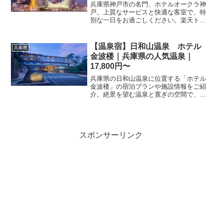
兵庫県神戸市の名門、ホテルオークラ神
戸。上質なサービスと快適な客室で、特
別な一日をお過ごしください。楽天トラ
ベルならお得なプランや最新の空室情報
が確認できます。ご予約は今すぐ楽天ト
ラベルで。
【温泉宿】日和山温泉 ホテル
兵庫県
金波楼｜兵庫県の人気温泉｜
17,800円〜
兵庫県の日和山温泉に位置する「ホテル
金波楼」の宿泊プランや施設情報をご紹
介。絶景を望む温泉と寛ぎの空間で、心
癒やされる旅を楽しみませんか。楽天ト
ラベルで最新の空室状況をチェックし
て、お得に予約しましょう。
スポンサーリンク