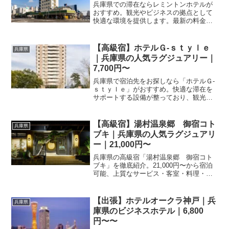
兵庫県での滞在ならレミントンホテルが
おすすめ。観光やビジネスの拠点として
快適な環境を提供します。最新の料金プ
ランや設備、空室状況は楽天トラベルの
予約ページからご確認いただけます。ぜ
ひご予約ください。
【高級宿】ホテルＧ‐ｓｔｙｌｅ
兵庫県
｜兵庫県の人気ラグジュアリー｜
7,700円〜
兵庫県で宿泊先をお探しなら「ホテルＧ‐
ｓｔｙｌｅ」がおすすめ。快適な滞在を
サポートする設備が整っており、観光の
拠点として便利です。宿泊料金やプラン
詳細は楽天トラベルのサイトでご確認い
ただけます。
【高級宿】湯村温泉郷 御宿コト
兵庫県
ブキ｜兵庫県の人気ラグジュアリ
ー｜21,000円〜
兵庫県の高級宿「湯村温泉郷 御宿コト
ブキ」を徹底紹介。21,000円〜から宿泊
可能、上質なサービス・客室・料理・レ
ビュー167件の評価をまとめました。記念
日・接待・贅沢な旅行におすすめ。
【出張】ホテルオークラ神戸｜兵
兵庫県
庫県のビジネスホテル｜6,800
円〜〜