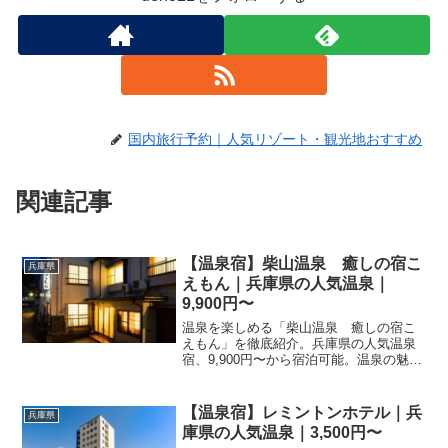
国内旅行予約｜人気リゾート・観光地おすすめ
関連記事
【温泉宿】柴山温泉 癒しの宿こ
兵庫県
えもん｜兵庫県の人気温泉｜
9,900円〜
温泉を楽しめる「柴山温泉 癒しの宿こ
えもん」を徹底紹介。兵庫県の人気温泉
宿、9,900円〜から宿泊可能。温泉の魅
力・客室・料理・レビュー274件の評価を
まとめました。
【温泉宿】レミントンホテル｜兵
兵庫県
庫県の人気温泉｜3,500円〜