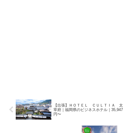
【出張】ＨＯＴＥＬ ＣＵＬＴＩＡ 太
宰府｜福岡県のビジネスホテル｜35,947
円〜