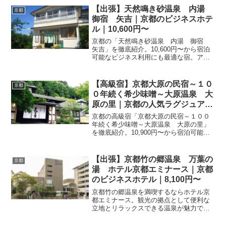
ましょう。
【出張】天然鳴き砂温泉 内湯
京都
御宿 矢吉｜京都のビジネスホテ
ル｜10,600円〜
京都の「天然鳴き砂温泉 内湯 御宿
矢吉」を徹底紹介。10,600円〜から宿泊
可能なビジネス利用にも最適な宿。アク
セス・設備・レビュー31件の評価をまと
めました。
【高級宿】京都大原の民宿～１０
京都
０年続く希少味噌～大原温泉 大
原の里｜京都の人気ラグジュアリ
ー｜10,900円〜
京都の高級宿「京都大原の民宿～１００
年続く希少味噌～大原温泉 大原の里」
を徹底紹介。10,900円〜から宿泊可能、
上質なサービス・客室・料理・レビュー
491件の評価をまとめました。記念日・接
待・贅沢な旅行におすすめ。
【出張】京都竹の郷温泉 万葉の
京都
湯 ホテル京都エミナース｜京都
のビジネスホテル｜8,100円〜
京都竹の郷温泉を満喫するならホテル京
都エミナース。観光の拠点として便利な
立地とリラックスできる温泉が魅力で
す。楽天トラベルでお得なプランを比較
し、京都旅行の予約をスムーズに進めま