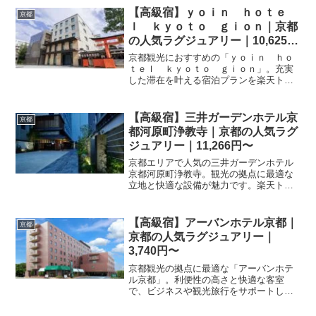
【高級宿】ｙｏｉｎ ｈｏｔｅ
京都
ｌ ｋｙｏｔｏ ｇｉｏｎ｜京都
の人気ラグジュアリー｜10,625
円〜
京都観光におすすめの「ｙｏｉｎ ｈｏ
ｔｅｌ ｋｙｏｔｏ ｇｉｏｎ」。充実
した滞在を叶える宿泊プランを楽天トラ
ベルで検索・予約。京都の情緒を感じる
旅の拠点として、ぜひ当ホテルをご検討
ください。最新情報は予約ページへ。
【高級宿】三井ガーデンホテル京
京都
都河原町浄教寺｜京都の人気ラグ
ジュアリー｜11,266円〜
京都エリアで人気の三井ガーデンホテル
京都河原町浄教寺。観光の拠点に最適な
立地と快適な設備が魅力です。楽天トラ
ベルならお得なプランを比較予約が可
能。最新の宿泊料金や空室状況は今すぐ
サイトでチェックしてください。
【高級宿】アーバンホテル京都｜
京都
京都の人気ラグジュアリー｜
3,740円〜
京都観光の拠点に最適な「アーバンホテ
ル京都」。利便性の高さと快適な客室
で、ビジネスや観光旅行をサポートしま
す。楽天トラベルで最新の料金プランを
チェックして、京都の旅をお得に予約し