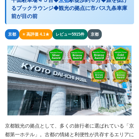
平面駐車場４５台◆
京都
駅徒歩約６分◆旅を拡げ
るブックラウンジ◆観光の拠点に市バス九条車庫
前が目の前
京都
⭐ 高評価 4.1★
レビュー5915件
京都
京都観光の拠点として、多くの旅行者に選ばれている「京
都第一ホテル」。古都の情緒と利便性が共存するエリアに