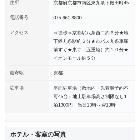
住所
京都府京都市南区東九条下殿田町45
電話番号
075-661-8800
アクセス
≪徒歩≫京都駅八条西口約６分★地
下鉄九条駅約２分★市バス九条車庫
前すぐ★東寺（五重塔）約１０分★
イオンモール約５分
最寄駅
京都
駐車場
平面駐車場（敷地内・先着順予約不
可45台）地上駐車場高さ制限なし1
泊1300円 当日13時～翌13時
ホテル・客室の写真