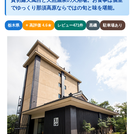
貸切露天風呂と天然温泉の大浴場。お食事は個室
でゆっくり那須高原ならではの旬と味を堪能。
栃木県
⭐ 高評価 4.6★
レビュー471件
黒磯
駐車場あり