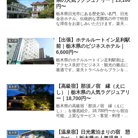
県の人気ラグジュアリー｜13,100
円〜
栃木県日光市にある歴史深い名門、日光
金谷ホテル。伝統的な雰囲気の中で特別
な滞在をお楽しみいただけます。楽天ト
ラベルで宿泊プランをチェックして、日
光観光の拠点としてぜひご予約くださ
い。
【出張】ホテルルートイン足利駅
栃木県
前｜栃木県のビジネスホテル｜
6,600円〜
栃木県のホテルルートイン足利駅前は、
アクセス良好でビジネス・観光の拠点に
最適です。楽天トラベルからプランを選
んで、快適な滞在を。施設設備や詳細な
サービス内容は予約ページをご確認くだ
さい。
【高級宿】那須ノ宿 縁（えに
栃木県
し）｜栃木県の人気ラグジュアリ
ー｜18,700円〜
栃木県の高級宿「那須ノ宿 縁（えに
し）」を徹底紹介。18,700円〜から宿泊
可能、上質なサービス・客室・料理・レ
ビュー146件の評価をまとめました。記念
日・接待・贅沢な旅行におすすめ。
【温泉宿】日光素泊まりの宿 憩
栃木県