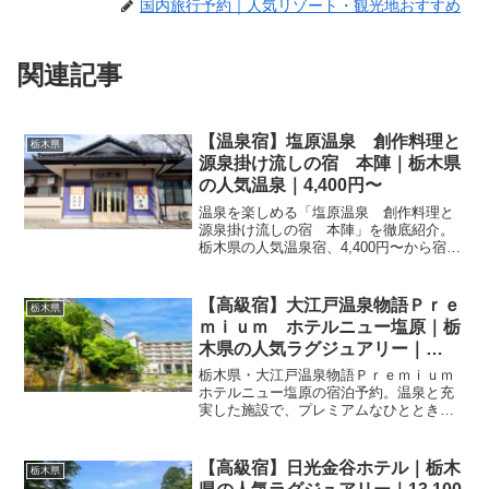
国内旅行予約｜人気リゾート・観光地おすすめ
関連記事
【温泉宿】塩原温泉 創作料理と
栃木県
源泉掛け流しの宿 本陣｜栃木県
の人気温泉｜4,400円〜
温泉を楽しめる「塩原温泉 創作料理と
源泉掛け流しの宿 本陣」を徹底紹介。
栃木県の人気温泉宿、4,400円〜から宿泊
可能。温泉の魅力・客室・料理・レビュ
ー218件の評価をまとめました。
【高級宿】大江戸温泉物語Ｐｒｅ
栃木県
ｍｉｕｍ ホテルニュー塩原｜栃
木県の人気ラグジュアリー｜
8,900円〜
栃木県・大江戸温泉物語Ｐｒｅｍｉｕｍ
ホテルニュー塩原の宿泊予約。温泉と充
実した施設で、プレミアムなひとときを
お楽しみください。プラン詳細やアクセ
ス、最新の宿泊料金は楽天トラベルの予
約ページでご確認ください。
【高級宿】日光金谷ホテル｜栃木
栃木県