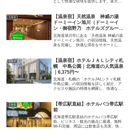
として快適な環境を提供します。楽天ト
ラベルのプランを活用して、賢くお得に
宿泊予約を済ませましょう。
【温泉宿】天然温泉 神威の湯
北海道
ドーミーイン旭川（ドーミーイ
ン・御宿野乃 ホテルズグルー
プ）｜北海道の人気温泉｜5,937
北海道旭川市にある「天然温泉 神威の湯
円〜
ドーミーイン旭川」の宿泊情報。天然温
泉を完備し、快適な滞在をサポートしま
す。楽天トラベルで予約可能な当ホテル
の詳細はプラン一覧よりご確認くださ
い。ビジネスや観光の拠点としてぜひご
【温泉宿】ホテルＪＡＬシティ札
北海道
利用ください。
幌 中島公園｜北海道の人気温泉
｜6,375円〜
北海道・札幌の「ホテルJALシティ札幌
中島公園」の宿泊情報を詳しく紹介。ア
クセスや施設の特徴を網羅し、快適な滞
在をサポートします。楽天トラベルで今
すぐ予約して、北海道旅行を楽しみまし
ょう。詳細なプランは必見です。
【帯広駅直結】ホテルパコ帯広駅
北海道
前
北海道帯広駅直結のホテルパコ帯広駅
前。ビジネス・観光の拠点に最適。無料
Wi-Fi完備、周辺には飲食店も充実。快適
なご滞在をお約束します。