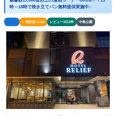
蔵書数15,000冊以上の漫画コーナーOPEN！！15
時～18時で焼き立てパン無料提供実施中♪
北海道
⭐ 高評価 4.2★
レビュー1612件
中島公園