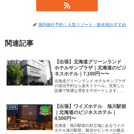
国内旅行予約｜人気リゾート・観光地おすすめ
関連記事
【出張】北海道グリーンランド
北海道
ホテルサンプラザ｜北海道のビジ
ネスホテル｜7,100円〜〜
北海道グリーンランド ホテルサンプラザ
の宿泊予約なら楽天トラベル。充実した
設備で快適な滞在をサポートします。観
光やビジネスの拠点として便利な当ホテ
ルの最新の空室状況やプラン詳細は、楽
天トラベルの予約ページにてご確認くだ
【出張】ワイズホテル 旭川駅前
北海道
さい。
｜北海道のビジネスホテル｜
4,500円〜
北海道・旭川駅前の好立地にあるワイズ
ホテル旭川駅前。観光やビジネスの拠点