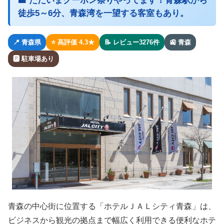
🏨 ただいまクーポン祭りやってます！青森駅から
徒歩5～6分、青森湾を一望する客室もあり。
📍 青森県
⭐ 高評価 4.3★
📝 レビュー3276件
🚉 青森
🅿 駐車場あり
青森の中心街に位置する「ホテルＪＡＬシティ青森」は、
ビジネスから観光の拠点まで幅広く利用できる便利なホテ