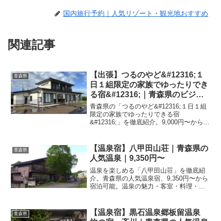
国内旅行予約｜人気リゾート・観光地おすすめ
関連記事
【出張】つるのやど&#12316;１
青森県
日１組限定の家族でゆったりでき
る宿&#12316;｜青森県のビジネ
スホテル｜9,000円〜
青森県の「つるのやど&#12316;１日１組
限定の家族でゆったりできる宿
&#12316;」を徹底紹介。9,000円〜から宿
泊可能なビジネス利用にも最適な宿。ア
クセス・設備・レビュー4件の評価をまと
めました。
【温泉宿】八甲田山荘｜青森県の
青森県
人気温泉｜9,350円〜
温泉を楽しめる「八甲田山荘」を徹底紹
介。青森県の人気温泉宿、9,350円〜から
宿泊可能。温泉の魅力・客室・料理・レ
ビュー22件の評価をまとめました。
【温泉宿】黒石温泉郷板留温泉
青森県