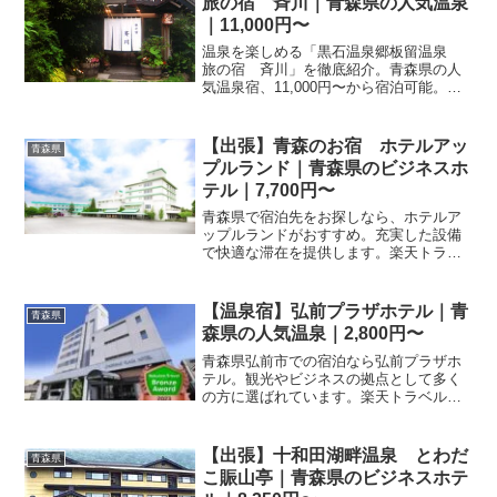
旅の宿 斉川｜青森県の人気温泉
｜11,000円〜
温泉を楽しめる「黒石温泉郷板留温泉
旅の宿 斉川」を徹底紹介。青森県の人
気温泉宿、11,000円〜から宿泊可能。温
泉の魅力・客室・料理・レビュー41件の
評価をまとめました。
【出張】青森のお宿 ホテルアッ
青森県
プルランド｜青森県のビジネスホ
テル｜7,700円〜
青森県で宿泊先をお探しなら、ホテルア
ップルランドがおすすめ。充実した設備
で快適な滞在を提供します。楽天トラベ
ルで宿泊プランの詳細や料金を比較し、
青森旅行の予約をしましょう。お得なプ
ランも多数掲載中です。
【温泉宿】弘前プラザホテル｜青
青森県
森県の人気温泉｜2,800円〜
青森県弘前市での宿泊なら弘前プラザホ
テル。観光やビジネスの拠点として多く
の方に選ばれています。楽天トラベルか
らのご予約で、お得なプランを見つけま
しょう。設備やサービスの詳細、最新の
宿泊料金はページ内でご確認いただけま
【出張】十和田湖畔温泉 とわだ
青森県
す。
こ賑山亭｜青森県のビジネスホテ