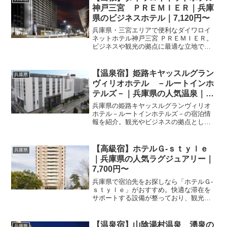
神戸三宮 ＰＲＥＭＩＥＲ｜兵庫
県のビジネスホテル｜7,120円〜
兵庫県・三宮エリアで便利なダイワロイ
ネットホテル神戸三宮 ＰＲＥＭＩＥＲ。
ビジネスや観光の拠点に最適な立地で
す。楽天トラベルで最新の空室状況やプ
ランをチェックして、神戸での快適な滞
在を予約しましょう。
【温泉宿】姫路キヤッスルグラン
兵庫県
ヴィリオホテル －ルートインホ
テルズ－｜兵庫県の人気温泉｜
4,270円〜
兵庫県の姫路キヤッスルグランヴィリオ
ホテル－ルートインホテルズ－の宿泊情
報を紹介。観光やビジネスの拠点として
便利な当ホテルの特徴をまとめました。
楽天トラベルのプランで充実した滞在を
計画しましょう。
【高級宿】ホテルＧ‐ｓｔｙｌｅ
兵庫県
｜兵庫県の人気ラグジュアリー｜
7,700円〜
兵庫県で宿泊先をお探しなら「ホテルＧ‐
ｓｔｙｌｅ」がおすすめ。快適な滞在を
サポートする設備が整っており、観光の
拠点として便利です。宿泊料金やプラン
詳細は楽天トラベルのサイトでご確認い
ただけます。
【温泉宿】山陰湯村温泉 湧泉の
兵庫県