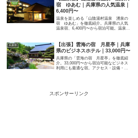
宿 ゆあむ｜兵庫県の人気温泉｜
6,400円〜
温泉を楽しめる「山陰湯村温泉 湧泉の
宿 ゆあむ」を徹底紹介。兵庫県の人気
温泉宿、6,400円〜から宿泊可能。温泉の
魅力・客室・料理・レビュー1429件の評
価をまとめました。
【出張】雲海の宿 月星亭｜兵庫
兵庫県
県のビジネスホテル｜33,000円〜
兵庫県の「雲海の宿 月星亭」を徹底紹
介。33,000円〜から宿泊可能なビジネス
利用にも最適な宿。アクセス・設備・レ
ビュー0件の評価をまとめました。
スポンサーリンク