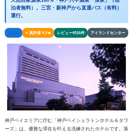
天然自家源泉100％・神戸六甲温泉「濱泉」（宿
泊者無料）。三宮・新神戸から直通バス（有料）
運行。
兵庫県
⭐ 高評価 4.5★
レビュー4516件
アイランドセンター
神戸ベイエリアに佇む「神戸ベイシェラトンホテル＆タワ
ーズ」は、優雅な滞在を叶える洗練されたホテルです。落