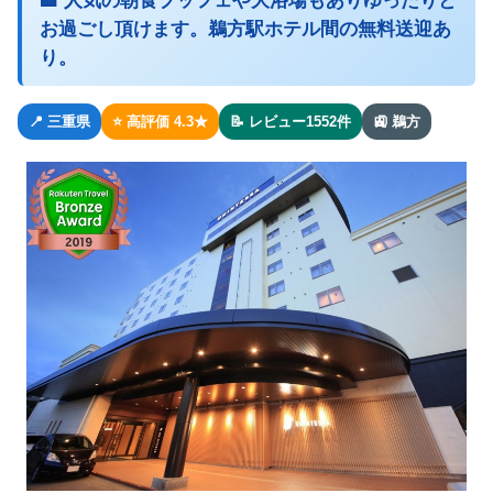
🏨 人気の朝食ブッフェや大浴場もありゆったりと
お過ごし頂けます。鵜方駅ホテル間の無料送迎あ
り。
📍 三重県
⭐ 高評価 4.3★
📝 レビュー1552件
🚉 鵜方