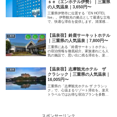
ｓｅ（エンホテル伊勢）｜三重県
の人気温泉｜3,650円〜
三重県伊勢市に位置する「EN HOTEL
Ise」。伊勢観光の拠点として最適な立地
で、快適な滞在を提供します。清潔感の
ある客室で旅の疲れを癒してください。
料金や設備詳細は予約ページをご確認く
ださい。
【温泉宿】鈴鹿サーキットホテル
三重県
｜三重県の人気温泉｜7,800円〜
三重県にある「鈴鹿サーキットホテル」
の宿泊情報を徹底紹介。家族連れにも人
気の施設で、思い出に残る滞在を。楽天
トラベルでの予約方法や施設の特徴、ア
クセス情報など、旅行計画に役立つ情報
をお届けします。
【温泉宿】志摩観光ホテル ザ
三重県
クラシック｜三重県の人気温泉｜
16,005円〜
三重県の「志摩観光ホテル ザ クラシッ
ク」で、心温まるリゾート滞在を。楽天
トラベルではお得な宿泊プランを多数掲
載中です。洗練されたサービスと絶好の
ロケーションで、特別な休日をお過ごし
ください。予約状況は今すぐチェック！
スポンサーリンク