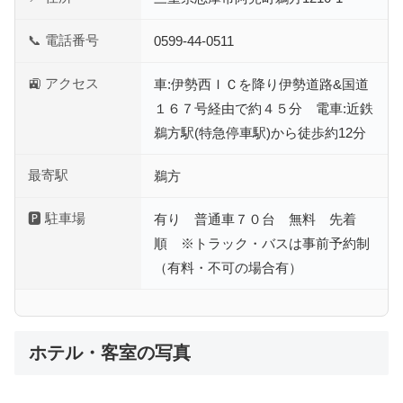
📞 電話番号
0599-44-0511
🚉 アクセス
車:伊勢西ＩＣを降り伊勢道路&国道
１６７号経由で約４５分 電車:近鉄
鵜方駅(特急停車駅)から徒歩約12分
最寄駅
鵜方
🅿 駐車場
有り 普通車７０台 無料 先着
順 ※トラック・バスは事前予約制
（有料・不可の場合有）
ホテル・客室の写真