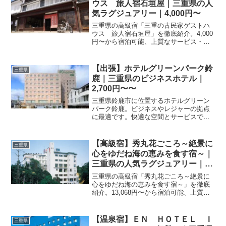
ウス 旅人宿石垣屋｜三重県の人
気ラグジュアリー｜4,000円〜
三重県の高級宿「三重の古民家ゲストハ
ウス 旅人宿石垣屋」を徹底紹介。4,000
円〜から宿泊可能、上質なサービス・客
室・料理・レビュー25件の評価をまとめ
ました。記念日・接待・贅沢な旅行にお
すすめ。
【出張】ホテルグリーンパーク鈴
三重県
鹿｜三重県のビジネスホテル｜
2,700円〜〜
三重県鈴鹿市に位置するホテルグリーン
パーク鈴鹿。ビジネスやレジャーの拠点
に最適です。快適な空間とサービスで、
お客様をお迎えいたします。詳細はお問
い合わせください。
【高級宿】秀丸花ごころ～絶景に
三重県
心をゆだね海の恵みを食す宿～｜
三重県の人気ラグジュアリー｜
13,068円〜
三重県の高級宿「秀丸花ごころ～絶景に
心をゆだね海の恵みを食す宿～」を徹底
紹介。13,068円〜から宿泊可能、上質な
サービス・客室・料理・レビュー222件の
評価をまとめました。記念日・接待・贅
沢な旅行におすすめ。
【温泉宿】ＥＮ ＨＯＴＥＬ Ｉ
三重県