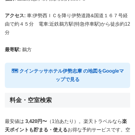
アクセス:
車:伊勢西ＩＣを降り伊勢道路&国道１６７号経
由で約４５分 電車:近鉄鵜方駅(特急停車駅)から徒歩約12
分
最寄駅:
鵜方
🗺 クインテッサホテル伊勢志摩 の地図をGoogleマ
ップで見る
料金・空室検索
最安値は
3,420円〜
（1泊あたり）。楽天トラベルなら
楽
天ポイントも貯まる・使える
お得な予約サービスです。空