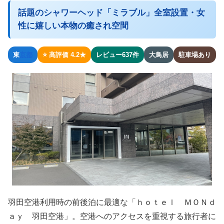
話題のシャワーヘッド「ミラブル」全室設置・女
性に嬉しい本物の癒され空間
東
京都
⭐ 高評価 4.2★
レビュー637件
大鳥居
駐車場あり
羽田空港利用時の前後泊に最適な「ｈｏｔｅｌ ＭＯＮｄ
ａｙ 羽田空港」。空港へのアクセスを重視する旅行者に