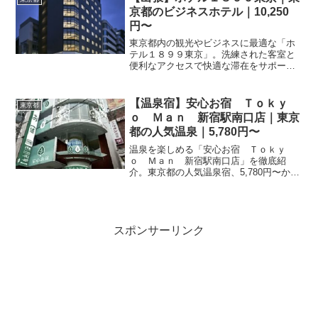
京都のビジネスホテル｜10,250
円〜
東京都内の観光やビジネスに最適な「ホ
テル１８９９東京」。洗練された客室と
便利なアクセスで快適な滞在をサポート
します。楽天トラベルでの予約なら、目
的に合わせたプラン選びがスムーズで
す。
【温泉宿】安心お宿 Ｔｏｋｙ
東京都
ｏ Ｍａｎ 新宿駅南口店｜東京
都の人気温泉｜5,780円〜
温泉を楽しめる「安心お宿 Ｔｏｋｙ
ｏ Ｍａｎ 新宿駅南口店」を徹底紹
介。東京都の人気温泉宿、5,780円〜から
宿泊可能。温泉の魅力・客室・料理・レ
ビュー1060件の評価をまとめました。
スポンサーリンク