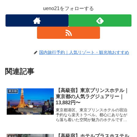
ueno21をフォローする
国内旅行予約｜人気リゾート・観光地おすすめ
関連記事
【高級宿】東京プリンスホテル｜
東京都
東京都の人気ラグジュアリー｜
13,882円〜
東京都港区、東京プリンスホテルの宿泊
予約なら楽天トラベル。都心にありなが
ら落ち着いた空間が魅力のホテルです。
充実した設備で快適な滞在を。お得な宿
泊プランや空室状況は今すぐチェックし
て予約しましょう。
【高級宿】ホテルプラスホステル
東京都