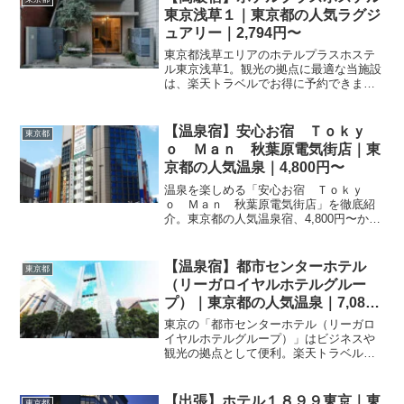
東京浅草１｜東京都の人気ラグジ
ュアリー｜2,794円〜
東京都浅草エリアのホテルプラスホステ
ル東京浅草1。観光の拠点に最適な当施設
は、楽天トラベルでお得に予約できま
す。客室設備やプラン内容、最新の料金
については予約ページにて詳しくご確認
ください。
【温泉宿】安心お宿 Ｔｏｋｙ
東京都
ｏ Ｍａｎ 秋葉原電気街店｜東
京都の人気温泉｜4,800円〜
温泉を楽しめる「安心お宿 Ｔｏｋｙ
ｏ Ｍａｎ 秋葉原電気街店」を徹底紹
介。東京都の人気温泉宿、4,800円〜から
宿泊可能。温泉の魅力・客室・料理・レ
ビュー1279件の評価をまとめました。
【温泉宿】都市センターホテル
東京都
（リーガロイヤルホテルグルー
プ）｜東京都の人気温泉｜7,080
円〜
東京の「都市センターホテル（リーガロ
イヤルホテルグループ）」はビジネスや
観光の拠点として便利。楽天トラベルで
宿泊プランを比較し、最適なプランを見
つけましょう。アクセスや詳細は予約ペ
ージへ。
【出張】ホテル１８９９東京｜東
東京都