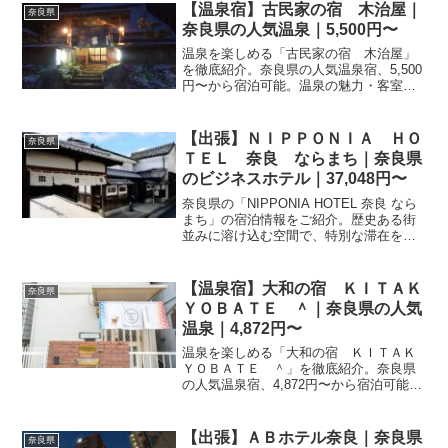
ださい。
【温泉宿】古民家の宿 木治屋｜
奈良県
奈良県の人気温泉｜5,500円〜
温泉を楽しめる「古民家の宿 木治屋」
を徹底紹介。奈良県の人気温泉宿、5,500
円〜から宿泊可能。温泉の魅力・客室・
料理・レビュー36件の評価をまとめまし
た。
【出張】ＮＩＰＰＯＮＩＡ ＨＯ
奈良県
ＴＥＬ 奈良 ならまち｜奈良県
のビジネスホテル｜37,048円〜
奈良県の「NIPPONIA HOTEL 奈良 なら
まち」の宿泊情報をご紹介。歴史ある街
並みに溶け込む空間で、特別な滞在をお
楽しみください。楽天トラベルで最新の
空室状況やプランを確認して、奈良観光
の拠点として予約を検討してみません
【温泉宿】大和の宿 ＫＩＴＡＫ
奈良県
か。
ＹＯＢＡＴＥ ＾｜奈良県の人気
温泉｜4,872円〜
温泉を楽しめる「大和の宿 ＫＩＴＡＫ
ＹＯＢＡＴＥ ＾」を徹底紹介。奈良県
の人気温泉宿、4,872円〜から宿泊可能。
温泉の魅力・客室・料理・レビュー0件の
評価をまとめました。
【出張】ＡＢホテル奈良｜奈良県
奈良県