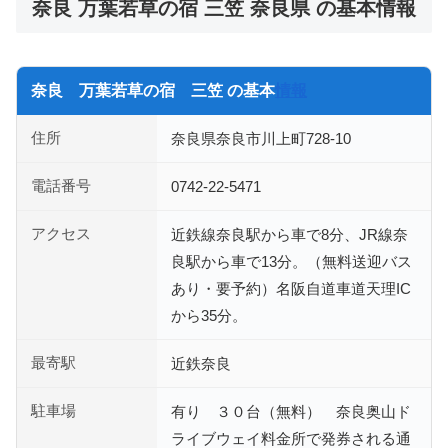
奈良 万葉若草の宿 三笠 奈良県 の基本情報
奈良 万葉若草の宿 三笠 の基本
情報
住所
奈良県奈良市川上町728-10
電話番号
0742-22-5471
アクセス
近鉄線奈良駅から車で8分、JR線奈
良駅から車で13分。（無料送迎バス
あり・要予約）名阪自道車道天理IC
から35分。
最寄駅
近鉄奈良
駐車場
有り ３０台（無料） 奈良奥山ド
ライブウェイ料金所で発券される通