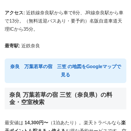
アクセス:
近鉄線奈良駅から車で8分、JR線奈良駅から車
で13分。（無料送迎バスあり・要予約）名阪自道車道天
理ICから35分。
最寄駅:
近鉄奈良
奈良 万葉若草の宿 三笠 の地図をGoogleマップで
見る
奈良 万葉若草の宿 三笠（奈良県）の料
金・空室検索
最安値は
14,300円〜
（1泊あたり）。楽天トラベルなら
楽
天ポイントも貯まる・使える
お得な予約サービスです。空