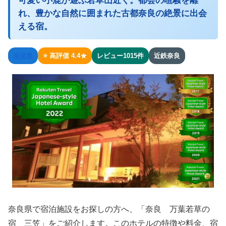
可愛い小鹿が遊ぶ若草山近く。都会の喧騒を離
れ、豊かな自然に囲まれた古都奈良の絶景に出会
える宿。
奈良県
⭐ 高評価 4.4★
レビュー1015件
近鉄奈良
奈良県で宿泊施設をお探しの方へ、「奈良 万葉若草の
宿 三笠」をご紹介します。このホテルの特徴や料金、宿