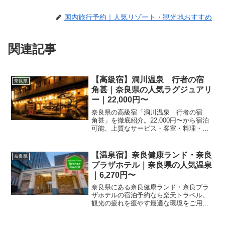
国内旅行予約｜人気リゾート・観光地おすすめ
関連記事
【高級宿】洞川温泉 行者の宿
奈良県
角甚｜奈良県の人気ラグジュアリ
ー｜22,000円〜
奈良県の高級宿「洞川温泉 行者の宿
角甚」を徹底紹介。22,000円〜から宿泊
可能、上質なサービス・客室・料理・レ
ビュー276件の評価をまとめました。記念
日・接待・贅沢な旅行におすすめ。
【温泉宿】奈良健康ランド・奈良
奈良県
プラザホテル｜奈良県の人気温泉
｜6,270円〜
奈良県にある奈良健康ランド・奈良プラ
ザホテルの宿泊予約なら楽天トラベル。
観光の疲れを癒やす最適な環境をご用意
しています。空室状況やプラン詳細、最
新の宿泊料金は予約ページよりご確認く