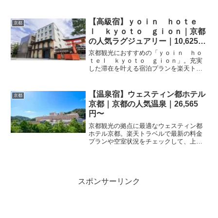
す。楽天トラベルならお得なプランが満
載。ご希望の日程でぜひご予約くださ
い。
【高級宿】ｙｏｉｎ ｈｏｔｅ
京都
ｌ ｋｙｏｔｏ ｇｉｏｎ｜京都
の人気ラグジュアリー｜10,625
円〜
京都観光におすすめの「ｙｏｉｎ ｈｏ
ｔｅｌ ｋｙｏｔｏ ｇｉｏｎ」。充実
した滞在を叶える宿泊プランを楽天トラ
ベルで検索・予約。京都の情緒を感じる
旅の拠点として、ぜひ当ホテルをご検討
ください。最新情報は予約ページへ。
【温泉宿】ウェスティン都ホテル
京都
京都｜京都の人気温泉｜26,565
円〜
京都観光の拠点に最適なウェスティン都
ホテル京都。楽天トラベルで最新の料金
プランや空室状況をチェックして、上質
なホテルステイを予約しましょう。歴史
ある街での特別な時間をお過ごしくださ
い。
スポンサーリンク