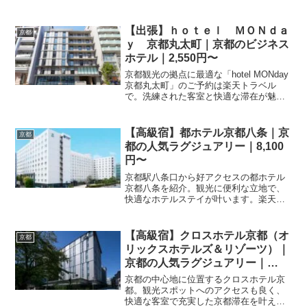
トラベルで最新の料金プランや空室状況
をチェックして、お得に予約しましょ
う。
【出張】ｈｏｔｅｌ ＭＯＮｄａ
京都
ｙ 京都丸太町｜京都のビジネス
ホテル｜2,550円〜
京都観光の拠点に最適な「hotel MONday
京都丸太町」のご予約は楽天トラベル
で。洗練された客室と快適な滞在が魅力
です。アクセスや最新のプラン情報な
ど、宿泊予約に必要な情報を網羅しまし
た。ぜひご活用ください。
【高級宿】都ホテル京都八条｜京
京都
都の人気ラグジュアリー｜8,100
円〜
京都駅八条口から好アクセスの都ホテル
京都八条を紹介。観光に便利な立地で、
快適なホテルステイが叶います。楽天ト
ラベルで最新の料金プランを比較して、
京都の旅をスマートに予約しましょう。
詳細は予約ページへ。
【高級宿】クロスホテル京都（オ
京都
リックスホテルズ＆リゾーツ）｜
京都の人気ラグジュアリー｜
10,500円〜
京都の中心地に位置するクロスホテル京
都。観光スポットへのアクセスも良く、
快適な客室で充実した京都滞在を叶えま