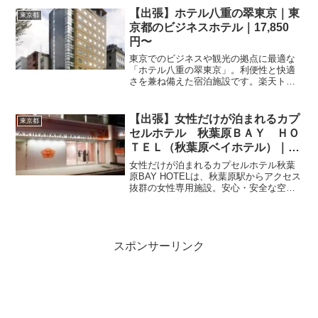
【出張】ホテル八重の翠東京｜東
東京都
京都のビジネスホテル｜17,850
円〜
東京でのビジネスや観光の拠点に最適な
「ホテル八重の翠東京」。利便性と快適
さを兼ね備えた宿泊施設です。楽天トラ
ベルからお得なプランを予約して、充実
した東京滞在を楽しみましょう。
【出張】女性だけが泊まれるカプ
東京都
セルホテル 秋葉原ＢＡＹ ＨＯ
ＴＥＬ（秋葉原ベイホテル）｜東
京都のビジネスホテル｜3,825
女性だけが泊まれるカプセルホテル秋葉
円〜
原BAY HOTELは、秋葉原駅からアクセス
抜群の女性専用施設。安心・安全な空間
で、リーズナブルに快適な滞在を実現し
ます。東京観光やビジネスに最適です。
スポンサーリンク