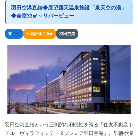
羽田空港直結◆展望露天温泉施設「泉天空の湯」
◆全室33㎡～リバービュー
東
京都
⭐ 高評価 4.5★
羽田空港
羽田空港直結という圧倒的な利便性を誇る「住友不動産ホ
テル ヴィラフォンテーヌプレミア羽田空港」。早朝や深