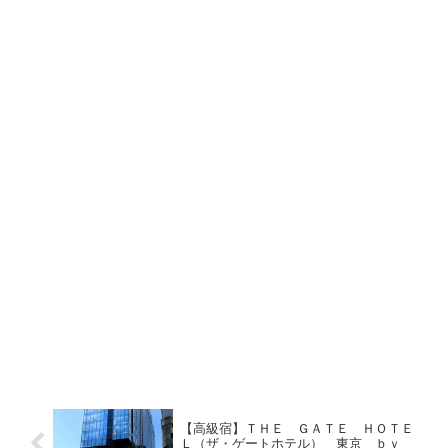
【高級宿】ＴＨＥ ＧＡＴＥ ＨＯＴＥ
Ｌ（ザ・ゲートホテル） 東京 ｂｙ