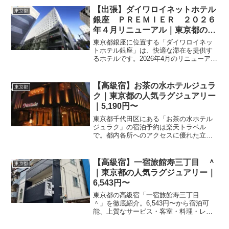
公式サイトをご確認ください。
【出張】ダイワロイネットホテル
東京都
銀座 ＰＲＥＭＩＥＲ ２０２６
年４月リニューアル｜東京都のビ
ジネスホテル｜12,000円〜
東京都銀座に位置する「ダイワロイネッ
トホテル銀座」は、快適な滞在を提供す
るホテルです。2026年4月のリニューアル
も注目の施設。最新の宿泊プランやアク
セス情報は、楽天トラベルにてご確認く
ださい。
【高級宿】お茶の水ホテルジュラ
東京都
ク｜東京都の人気ラグジュアリー
｜5,190円〜
東京都千代田区にある「お茶の水ホテル
ジュラク」の宿泊予約は楽天トラベル
で。都内各所へのアクセスに優れた立地
が魅力です。宿泊プランや施設情報の詳
細は、ぜひ予約ページにてご確認くださ
い。
【高級宿】一宿旅館寿三丁目 ＾
東京都
｜東京都の人気ラグジュアリー｜
6,543円〜
東京都の高級宿「一宿旅館寿三丁目
＾」を徹底紹介。6,543円〜から宿泊可
能、上質なサービス・客室・料理・レビ
ュー0件の評価をまとめました。記念日・
接待・贅沢な旅行におすすめ。