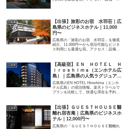
ビュー39件の評価をまとめました。
【出張】旅彩のお宿 水羽荘｜広
広島県
島県のビジネスホテル｜11,000
円〜
広島県の「旅彩のお宿 水羽荘」を徹底
紹介。11,000円〜から宿泊可能なビジネ
ス利用にも最適な宿。アクセス・設備・
レビュー23件の評価をまとめました。
【高級宿】ＥＮ ＨＯＴＥＬ Ｈ
広島県
ｉｒｏｓｈｉｍａ（エンホテル広
島）｜広島県の人気ラグジュアリ
ー｜2,350円〜
広島県のEN HOTEL Hiroshima（エンホ
テル広島）の宿泊情報。楽天トラベルで
プランを比較して、快適な滞在を予約し
ましょう。立地やサービスの詳細、最新
の料金情報は予約ページよりご確認いた
だけます。
【出張】ＧＵＥＳＴＨＯＵＳＥ醫
広島県
離れ宿杏庵｜広島県のビジネスホ
テル｜12,000円〜
広島県の「ＧＵＥＳＴＨＯＵＳＥ醫離れ