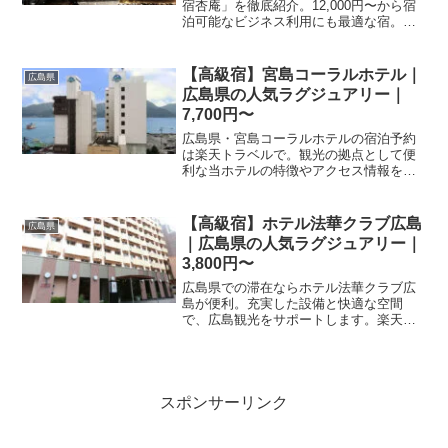
宿杏庵」を徹底紹介。12,000円〜から宿
泊可能なビジネス利用にも最適な宿。ア
クセス・設備・レビュー1件の評価をまと
めました。
【高級宿】宮島コーラルホテル｜
広島県
広島県の人気ラグジュアリー｜
7,700円〜
広島県・宮島コーラルホテルの宿泊予約
は楽天トラベルで。観光の拠点として便
利な当ホテルの特徴やアクセス情報を掲
載しています。旅行プランに合わせて最
適な客室を選択し、快適な広島の旅をお
過ごしください。
【高級宿】ホテル法華クラブ広島
広島県
｜広島県の人気ラグジュアリー｜
3,800円〜
広島県での滞在ならホテル法華クラブ広
島が便利。充実した設備と快適な空間
で、広島観光をサポートします。楽天ト
ラベルの最新プランで、お得なステイを
実現しましょう。詳細は予約ページで確
認を。
スポンサーリンク