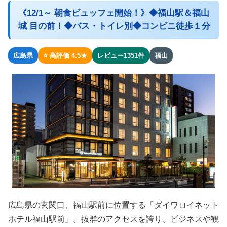
《12/1～ 朝食ビュッフェ開始！》◆福山駅＆福山
城 目の前！◆バス・トイレ別◆コンビニ徒歩１分
広島県
⭐ 高評価 4.5★
レビュー1351件
福山
広島県の玄関口、福山駅前に位置する「ダイワロイネット
ホテル福山駅前」。抜群のアクセスを誇り、ビジネスや観