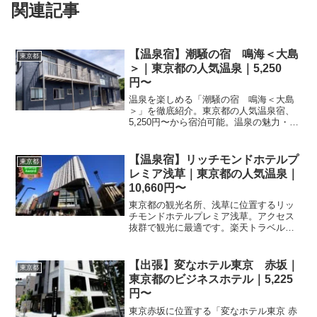
関連記事
【温泉宿】潮騒の宿 鳴海＜大島
東京都
＞｜東京都の人気温泉｜5,250
円〜
温泉を楽しめる「潮騒の宿 鳴海＜大島
＞」を徹底紹介。東京都の人気温泉宿、
5,250円〜から宿泊可能。温泉の魅力・客
室・料理・レビュー19件の評価をまとめ
ました。
【温泉宿】リッチモンドホテルプ
東京都
レミア浅草｜東京都の人気温泉｜
10,660円〜
東京都の観光名所、浅草に位置するリッ
チモンドホテルプレミア浅草。アクセス
抜群で観光に最適です。楽天トラベルで
最新のプランをチェックして、浅草滞在
を充実させましょう。快適なホテルライ
フをお届けします。
【出張】変なホテル東京 赤坂｜
東京都
東京都のビジネスホテル｜5,225
円〜
東京赤坂に位置する「変なホテル東京 赤