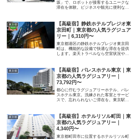
坂」で、ロボットが接客するユニークな
滞在を体験。ビジネスや観光に便利な立
地で、最新技術と快適さを両立した宿泊
をお楽しみください。楽天トラベルで予
約受付中。
【高級宿】静鉄ホテルプレジオ東
東京都
京田町｜東京都の人気ラグジュア
リー｜6,310円〜
東京都港区の静鉄ホテルプレジオ東京田
町は、機能的な設備で快適な滞在を提供
します。楽天トラベルなら空室状況やプ
ランが簡単に検索可能です。アクセスや
設備詳細は予約ページで確認し、早めの
ご予約を。
【高級宿】パレスホテル東京｜東
東京都
京都の人気ラグジュアリー｜
73,792円〜
都心に佇むラグジュアリーホテル、パレ
スホテル東京。洗練された客室とサービ
スで、忘れられないご滞在を。東京駅や
皇居からのアクセスも抜群です。
【高級宿】ホテルリソル町田｜東
東京都
京都の人気ラグジュアリー｜
4,340円〜
東京都町田市に位置するホテルリソル町