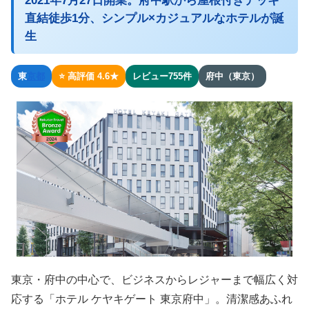
2021年7月27日開業。府中駅から屋根付きデッキ
直結徒歩1分、シンプル×カジュアルなホテルが誕
生
東
京都
⭐ 高評価 4.6★
レビュー755件
府中（東京）
東京・府中の中心で、ビジネスからレジャーまで幅広く対
応する「ホテル ケヤキゲート 東京府中」。清潔感あふれ