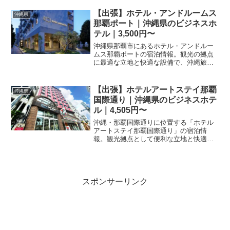
ージでご確認ください。
【出張】ホテル・アンドルームス
沖縄県
那覇ポート｜沖縄県のビジネスホ
テル｜3,500円〜
沖縄県那覇市にあるホテル・アンドルー
ムス那覇ポートの宿泊情報。観光の拠点
に最適な立地と快適な設備で、沖縄旅行
をサポートします。料金や最新の空室状
況は楽天トラベルで今すぐチェック。お
得なプランを比較して予約しましょう。
【出張】ホテルアートステイ那覇
沖縄県
国際通り｜沖縄県のビジネスホテ
ル｜4,505円〜
沖縄・那覇国際通りに位置する「ホテル
アートステイ那覇国際通り」の宿泊情
報。観光拠点として便利な立地と快適な
滞在をご提供します。楽天トラベルでの
予約ならポイントも貯まってお得。最新
の空室状況やプラン詳細は予約ページか
らご確認ください。
スポンサーリンク