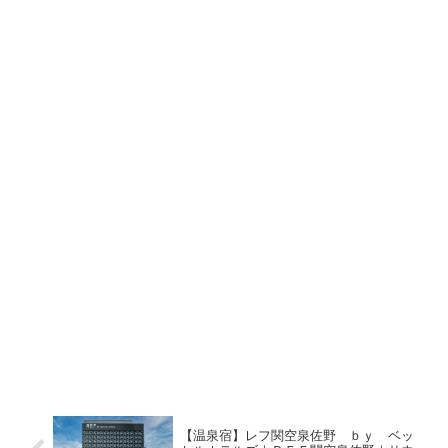
【温泉宿】レフ関空泉佐野 ｂｙ ベッ