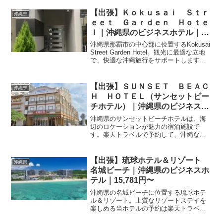
細については予約ページをご確認くださ
い。
【出張】Ｋｏｋｕｓａｉ Ｓｔｒ
沖縄県
ｅｅｔ Ｇａｒｄｅｎ Ｈｏｔｅ
ｌ｜沖縄県のビジネスホテル｜
2,560円〜
沖縄県那覇市の中心部に位置するKokusai
Street Garden Hotel。観光に最適な立地
で、快適な沖縄旅行をサポートします。
楽天トラベルでの予約は、詳細ページか
ら最新のプランをご確認ください。
【出張】ＳＵＮＳＥＴ ＢＥＡＣ
沖縄県
Ｈ ＨＯＴＥＬ（サンセットビー
チホテル）｜沖縄県のビジネスホ
テル｜8,000円〜
沖縄県のサンセットビーチホテルは、海
辺のロケーションが魅力の宿泊施設で
す。楽天トラベルで予約して、沖縄なら
ではの開放感あふれる滞在を。プラン詳
細やアクセス情報は予約ページにて随時
更新しております。
【出張】琉球ホテル＆リゾート
沖縄県
名城ビーチ｜沖縄県のビジネスホ
テル｜15,781円〜
沖縄県の名城ビーチに位置する琉球ホテ
ル＆リゾート。上質なリゾートステイを
楽しめる当ホテルの予約は楽天トラベル
から。プランや館内設備の詳細は予約ペ