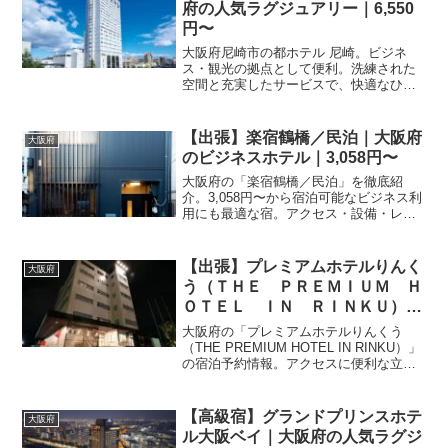
府の人気ラグジュアリー｜6,550
円〜
大阪府尼崎市の都ホテル 尼崎。ビジネ
ス・観光の拠点として便利。洗練された
空間と充実したサービスで、快適なひと
ときをお届けします。詳細はこちら。
【出張】楽宿鶴橋／民泊｜大阪府
大阪府
のビジネスホテル｜3,058円〜
大阪府の「楽宿鶴橋／民泊」を徹底紹
介。3,058円〜から宿泊可能なビジネス利
用にも最適な宿。アクセス・設備・レビ
ュー3件の評価をまとめました。
【出張】プレミアムホテルりんく
大阪府
う（ＴＨＥ ＰＲＥＭＩＵＭ Ｈ
ＯＴＥＬ ＩＮ ＲＩＮＫＵ）｜
大阪府のビジネスホテル｜2,950
大阪府の「プレミアムホテルりんくう
円〜
（THE PREMIUM HOTEL IN RINKU）」
の宿泊予約情報。アクセスに便利な立地
で、観光やビジネスの拠点として最適で
す。楽天トラベルならプラン比較も簡
単。最新情報から予約を完了させましょ
【高級宿】グランドプリンスホテ
大阪府
う。
ル大阪ベイ｜大阪府の人気ラグジ