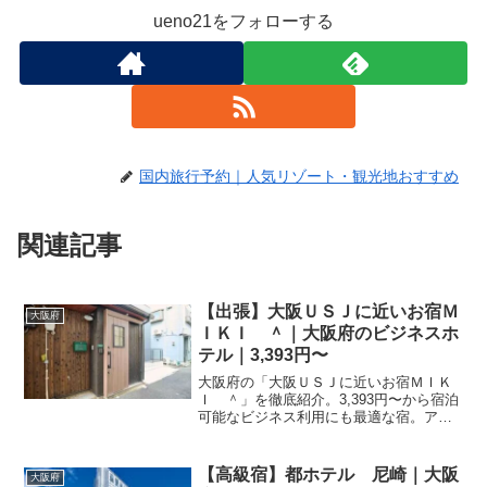
ueno21をフォローする
国内旅行予約｜人気リゾート・観光地おすすめ
関連記事
【出張】大阪ＵＳＪに近いお宿Ｍ
大阪府
ＩＫＩ ＾｜大阪府のビジネスホ
テル｜3,393円〜
大阪府の「大阪ＵＳＪに近いお宿ＭＩＫ
Ｉ ＾」を徹底紹介。3,393円〜から宿泊
可能なビジネス利用にも最適な宿。アク
セス・設備・レビュー0件の評価をまとめ
ました。
【高級宿】都ホテル 尼崎｜大阪
大阪府