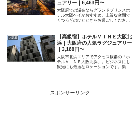
ュアリー｜6,463円〜
大阪府での滞在ならグランドプリンスホ
テル大阪ベイがおすすめ。上質な空間で
くつろぎのひとときをお過ごしくださ
い。楽天トラベルからのご予約で、最新
の空室状況やプランを確認できます。皆
様の宿泊をお待ちしております。
【高級宿】ホテルＶＩＮＥ大阪北
大阪府
浜｜大阪府の人気ラグジュアリー
｜3,168円〜
大阪市北浜エリアでアクセス抜群の「ホ
テルＶＩＮＥ大阪北浜」。ビジネスにも
観光にも最適なロケーションです。楽天
トラベルで最新のプランを検索し、大阪
での滞在をお得に予約しましょう。
スポンサーリンク