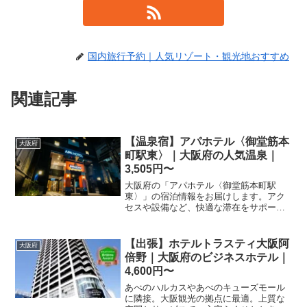
国内旅行予約｜人気リゾート・観光地おすすめ
関連記事
【温泉宿】アパホテル〈御堂筋本
大阪府
町駅東〉｜大阪府の人気温泉｜
3,505円〜
大阪府の「アパホテル〈御堂筋本町駅
東〉」の宿泊情報をお届けします。アク
セスや設備など、快適な滞在をサポート
する情報を楽天トラベルのデータをもと
に解説。ビジネスや観光の拠点として最
適な当ホテルの予約はぜひこちらから。
【出張】ホテルトラスティ大阪阿
大阪府
倍野｜大阪府のビジネスホテル｜
4,600円〜
あべのハルカスやあべのキューズモール
に隣接。大阪観光の拠点に最適。上質な