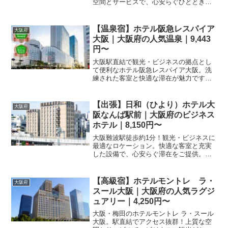
空間とサービスで、心安らぐひとときを
お約束します。
【温泉宿】ホテル阪急レスパイア
大阪府
大阪｜大阪府の人気温泉｜9,443
円〜
大阪駅直結で観光・ビジネスの拠点とし
て便利なホテル阪急レスパイア大阪。洗
練された客室と快適な滞在が魅力です。
楽天トラベルで最新の空室状況やプラン
をチェックして、大阪での充実したステ
イを実現しましょう。
【出張】日和（ひより）ホテル大
大阪府
阪なんば駅前｜大阪府のビジネス
ホテル｜8,150円〜
大阪難波駅徒歩約1分！観光・ビジネスに
最適なロケーション。快適な客室と充実
した設備で、心安らぐ滞在をご提供。お
得なプランをチェック！
【高級宿】ホテルモントレ ラ・
大阪府
スール大阪｜大阪府の人気ラグジ
ュアリー｜4,250円〜
大阪・梅田のホテルモントレ ラ・スール
大阪。駅直結でアクセス抜群！上質な空