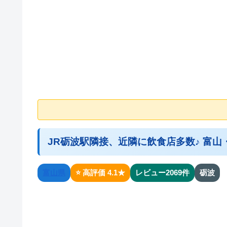
JR砺波駅隣接、近隣に飲食店多数♪ 富
富山県
⭐ 高評価 4.1★
レビュー2069件
砺波