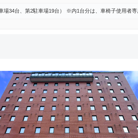
車場34台、第2駐車場19台） ※内1台分は、車椅子使用者