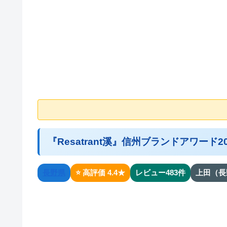
『Resatrant溪』信州ブランドアワード20
長野県
⭐ 高評価 4.4★
レビュー483件
上田（長