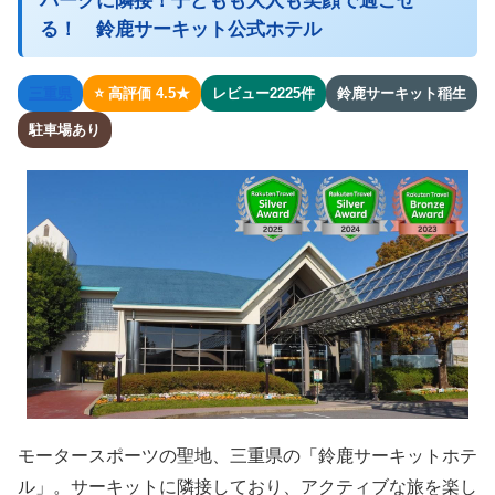
パークに隣接！子どもも大人も笑顔で過ごせ
る！ 鈴鹿サーキット公式ホテル
三重県
⭐ 高評価 4.5★
レビュー2225件
鈴鹿サーキット稲生
駐車場あり
モータースポーツの聖地、三重県の「鈴鹿サーキットホテ
ル」。サーキットに隣接しており、アクティブな旅を楽し