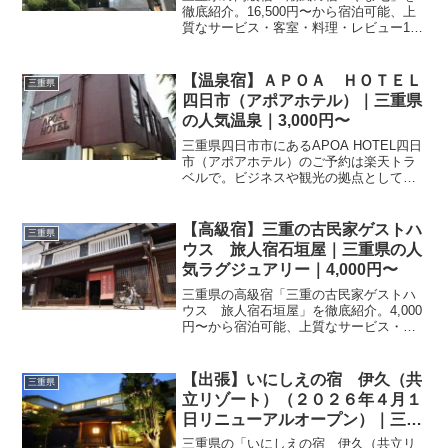
徹底紹介。16,500円〜から宿泊可能、上
質なサービス・客室・料理・レビュー125
件の評価をまとめました。記念日・接
待・贅沢な旅行におすすめ。
【温泉宿】ＡＰＯＡ ＨＯＴＥＬ
三重県
四日市（アポアホテル）｜三重県
の人気温泉｜3,000円〜
三重県四日市市にあるAPOA HOTEL四日
市（アポアホテル）のご予約は楽天トラ
ベルで。ビジネスや観光の拠点として便
利な立地です。最新の空室状況やプラン
の詳細は予約ページにてご確認くださ
い。
【高級宿】三重の古民家ゲストハ
三重県
ウス 旅人宿石垣屋｜三重県の人
気ラグジュアリー｜4,000円〜
三重県の高級宿「三重の古民家ゲストハ
ウス 旅人宿石垣屋」を徹底紹介。4,000
円〜から宿泊可能、上質なサービス・客
室・料理・レビュー25件の評価をまとめ
ました。記念日・接待・贅沢な旅行にお
すすめ。
【出張】いにしえの宿 伊久（共
三重県
立リゾート）（２０２６年４月１
日リニューアルオープン）｜三重
県のビジネスホテル｜23,815円〜
三重県の「いにしえの宿 伊久（共立リ