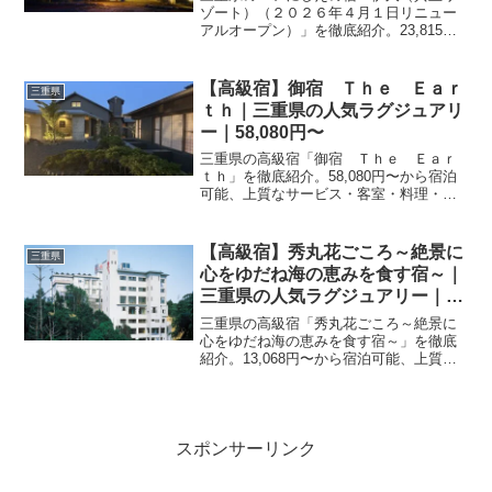
ゾート）（２０２６年４月１日リニュー
アルオープン）」を徹底紹介。23,815
円〜から宿泊可能なビジネス利用にも最
適な宿。アクセス・設備・レビュー1229
件の評価をまとめました。
【高級宿】御宿 Ｔｈｅ Ｅａｒ
三重県
ｔｈ｜三重県の人気ラグジュアリ
ー｜58,080円〜
三重県の高級宿「御宿 Ｔｈｅ Ｅａｒ
ｔｈ」を徹底紹介。58,080円〜から宿泊
可能、上質なサービス・客室・料理・レ
ビュー217件の評価をまとめました。記念
日・接待・贅沢な旅行におすすめ。
【高級宿】秀丸花ごころ～絶景に
三重県
心をゆだね海の恵みを食す宿～｜
三重県の人気ラグジュアリー｜
13,068円〜
三重県の高級宿「秀丸花ごころ～絶景に
心をゆだね海の恵みを食す宿～」を徹底
紹介。13,068円〜から宿泊可能、上質な
サービス・客室・料理・レビュー222件の
評価をまとめました。記念日・接待・贅
沢な旅行におすすめ。
スポンサーリンク