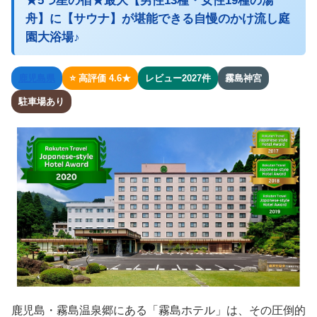
★5つ星の宿★最大【男性13種・女性19種の湯
舟】に【サウナ】が堪能できる自慢のかけ流し庭
園大浴場♪
鹿児島県
⭐ 高評価 4.6★
レビュー2027件
霧島神宮
駐車場あり
鹿児島・霧島温泉郷にある「霧島ホテル」は、その圧倒的