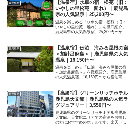
ぐご確認いただけます。
【温泉宿】水車の宿 松苑（旧：
鹿児島県
いやしの里松苑 離れ）｜鹿児島
県の人気温泉｜25,300円〜
温泉を楽しめる「水車の宿 松苑（旧：
いやしの里松苑 離れ）」を徹底紹介。
鹿児島県の人気温泉宿、25,300円〜から
宿泊可能。温泉の魅力・客室・料理・レ
ビュー167件の評価をまとめました。
【温泉宿】伝泊 海みる屋根の宿
鹿児島県
＜加計呂麻島＞｜鹿児島県の人気
温泉｜16,150円〜
温泉を楽しめる「伝泊 海みる屋根の宿
＜加計呂麻島＞」を徹底紹介。鹿児島県
の人気温泉宿、16,150円〜から宿泊可
能。温泉の魅力・客室・料理・レビュー6
件の評価をまとめました。
【高級宿】グリーンリッチホテル
鹿児島県
鹿児島天文館｜鹿児島県の人気ラ
グジュアリー｜3,550円〜
鹿児島県のグリーンリッチホテル鹿児島
天文館。天文館エリアでの宿泊をお探し
の方におすすめのホテルです。楽天トラ
ベルならお得なプランが満載。設備や料
金の詳細は予約ページで今すぐチェッ