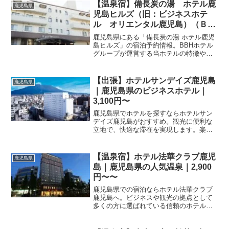
【温泉宿】備長炭の湯 ホテル鹿
鹿児島県
児島ヒルズ（旧：ビジネスホテ
ル オリエンタル鹿児島）（ＢＢ
Ｈホテルグループ）｜鹿児島県の
鹿児島県にある「備長炭の湯 ホテル鹿児
人気温泉｜3,000円〜
島ヒルズ」の宿泊予約情報。BBHホテル
グループが運営する当ホテルの特徴やア
クセス情報をチェックして、快適な鹿児
島滞在を。楽天トラベルで最新のプラン
を比較・予約いただけます。
【出張】ホテルサンデイズ鹿児島
鹿児島県
｜鹿児島県のビジネスホテル｜
3,100円〜
鹿児島県でホテルを探すならホテルサン
デイズ鹿児島がおすすめ。観光に便利な
立地で、快適な滞在を実現します。楽天
トラベルならプラン比較も簡単。最新の
料金や設備情報を確認して、今すぐ予約
手続きを進めましょう。
【温泉宿】ホテル法華クラブ鹿児
鹿児島県
島｜鹿児島県の人気温泉｜2,900
円〜〜
鹿児島県での宿泊ならホテル法華クラブ
鹿児島へ。ビジネスや観光の拠点として
多くの方に選ばれている信頼のホテルで
す。お得な宿泊プランや最新の空室情報
は、楽天トラベルの公式ページから今す