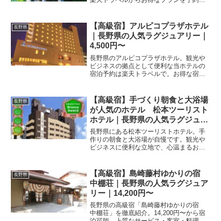
て、充実した滞在を楽しみませんか？ア
クセスや設備などの詳細は予約ページで
確認可能です。
【高級宿】アルピコプラザホテル
長野県
｜長野県の人気ラグジュアリー｜
4,500円〜
長野県のアルピコプラザホテル。観光や
ビジネスの拠点として便利な当ホテルの
宿泊予約は楽天トラベルで。お得な宿泊
プランや最新の空室状況を掲載中です。
ぜひご予約ください。
【高級宿】手づくり朝食と大浴場
長野県
が人気のホテル 松本ツーリスト
ホテル｜長野県の人気ラグジュア
リー｜3,900円〜
長野県にある松本ツーリストホテル。手
作りの朝食と大浴場が自慢です。観光や
ビジネスに便利な立地で、心温まるおも
てなしを提供します。
【高級宿】島崎藤村ゆかりの宿
長野県
中棚荘｜長野県の人気ラグジュア
リー｜14,200円〜
長野県の高級宿「島崎藤村ゆかりの宿
中棚荘」を徹底紹介。14,200円〜から宿
泊可能、上質なサービス・客室・料理・