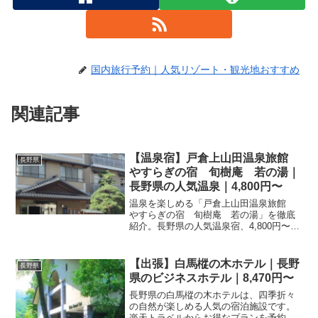
国内旅行予約｜人気リゾート・観光地おすすめ
関連記事
【温泉宿】戸倉上山田温泉旅館
長野県
やすらぎの宿 旬樹庵 若の湯｜
長野県の人気温泉｜4,800円〜
温泉を楽しめる「戸倉上山田温泉旅館
やすらぎの宿 旬樹庵 若の湯」を徹底
紹介。長野県の人気温泉宿、4,800円〜か
ら宿泊可能。温泉の魅力・客室・料理・
レビュー303件の評価をまとめました。
【出張】白馬樅の木ホテル｜長野
長野県
県のビジネスホテル｜8,470円〜
長野県の白馬樅の木ホテルは、四季折々
の自然が楽しめる人気の宿泊施設です。
楽天トラベルからお得なプランを予約し