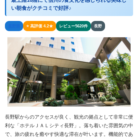
最上階16階にて信州の食文化を感じられる美味し
い朝食がクチコミで好評♪
長野県
⭐ 高評価 4.2★
レビュー5620件
長野
長野駅からのアクセスが良く、観光の拠点として非常に便
利な「ホテルＪＡＬシティ長野」。落ち着いた雰囲気の中
で、旅の疲れを癒やす快適な滞在が叶います。機能的であ