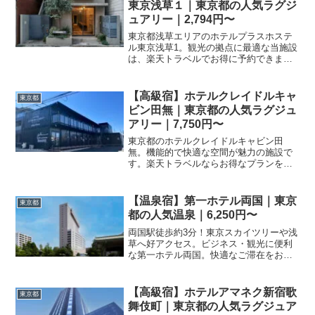
東京浅草１｜東京都の人気ラグジ
ュアリー｜2,794円〜
東京都浅草エリアのホテルプラスホステ
ル東京浅草1。観光の拠点に最適な当施設
は、楽天トラベルでお得に予約できま
す。客室設備やプラン内容、最新の料金
については予約ページにて詳しくご確認
ください。
【高級宿】ホテルクレイドルキャ
東京都
ビン田無｜東京都の人気ラグジュ
アリー｜7,750円〜
東京都のホテルクレイドルキャビン田
無。機能的で快適な空間が魅力の施設で
す。楽天トラベルならお得なプランを比
較でき、スムーズに予約が可能。東京観
光や出張の拠点としてぜひご利用くださ
い。
【温泉宿】第一ホテル両国｜東京
東京都
都の人気温泉｜6,250円〜
両国駅徒歩約3分！東京スカイツリーや浅
草へ好アクセス。ビジネス・観光に便利
な第一ホテル両国。快適なご滞在をお約
束します。
【高級宿】ホテルアマネク新宿歌
東京都
舞伎町｜東京都の人気ラグジュア