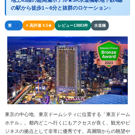
地上43階の超高層ホテル★JR水道橋駅地下鉄4線
の駅から徒歩1～6分と抜群のロケーション♪
東
京都
⭐ 高評価 4.5★
レビュー13883件
水道橋
東京の中心地、東京ドームシティに位置する「東京ドーム
ホテル」。都内どこへ行くにもアクセスが良く、観光やビ
ジネスの拠点として非常に優秀です。高層階からの眺望や