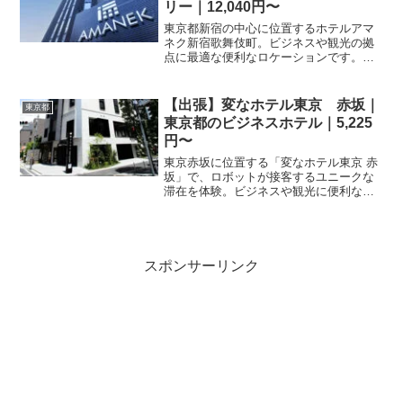
リー｜12,040円〜
東京都新宿の中心に位置するホテルアマ
ネク新宿歌舞伎町。ビジネスや観光の拠
点に最適な便利なロケーションです。最
新の宿泊料金や空室状況は、楽天トラベ
ルの予約ページからご確認いただけま
す。
【出張】変なホテル東京 赤坂｜
東京都
東京都のビジネスホテル｜5,225
円〜
東京赤坂に位置する「変なホテル東京 赤
坂」で、ロボットが接客するユニークな
滞在を体験。ビジネスや観光に便利な立
地で、最新技術と快適さを両立した宿泊
をお楽しみください。楽天トラベルで予
約受付中。
スポンサーリンク