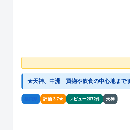
★天神、中洲 買物や飲食の中心地まです
福岡県
評価 3.7★
レビュー2072件
天神