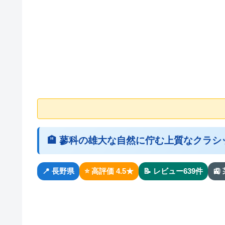
🏨 蓼科の雄大な自然に佇む上質なクラ
📍 長野県
⭐ 高評価 4.5★
📝 レビュー639件
🚉