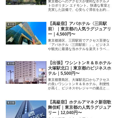
東京都心へのアクセスが便利なホテルメ
トロポリタン エドモント。快適な客室と
充実した設備で、心安らぐ滞在をお約束
します。最新の予約プランや施設情報は
楽天トラベルのページからご確認くださ
い。
【高級宿】アパホテル〈三田駅
東京都
前〉｜東京都の人気ラグジュアリ
ー｜4,560円〜
東京都港区、三田駅前でアクセス至便な
「アパホテル〈三田駅前〉」。ビジネス
や観光に最適な当ホテルを楽天トラベル
で予約しよう。快適な滞在を実現する充
実の設備と、お得なプラン情報を今すぐ
チェックしてください。
【出張】ワシントンＲ＆Ｂホテル
東京都
大塚駅北口｜東京都のビジネスホ
テル｜5,500円〜
東京都豊島区、大塚駅北口からアクセス
の良いワシントンＲ＆Ｂホテル。利便性
が高く、ビジネスやレジャーの拠点とし
て活用できます。最新の料金や空室状況
は楽天トラベルのページにてご確認くだ
さい。
【高級宿】ホテルアマネク新宿歌
東京都
舞伎町｜東京都の人気ラグジュア
リー｜12,040円〜