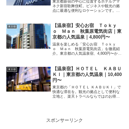
東京都新宿の中心に位置するホテルアマ
ネク新宿歌舞伎町。ビジネスや観光の拠
点に最適な便利なロケーションです。最
新の宿泊料金や空室状況は、楽天トラベ
ルの予約ページからご確認いただけま
す。
【温泉宿】安心お宿 Ｔｏｋｙ
東京都
ｏ Ｍａｎ 秋葉原電気街店｜東
京都の人気温泉｜4,800円〜
温泉を楽しめる「安心お宿 Ｔｏｋｙ
ｏ Ｍａｎ 秋葉原電気街店」を徹底紹
介。東京都の人気温泉宿、4,800円〜から
宿泊可能。温泉の魅力・客室・料理・レ
ビュー1279件の評価をまとめました。
【温泉宿】ＨＯＴＥＬ ＫＡＢＵ
東京都
ＫＩ｜東京都の人気温泉｜10,400
円〜
東京都の「ＨＯＴＥＬ ＫＡＢＵＫＩ」で
快適な滞在を。観光の拠点として便利な
立地と、楽天トラベルならではのお得な
プランが魅力です。空室状況や詳細情報
は、楽天トラベルの予約ページでご確認
ください。
スポンサーリンク