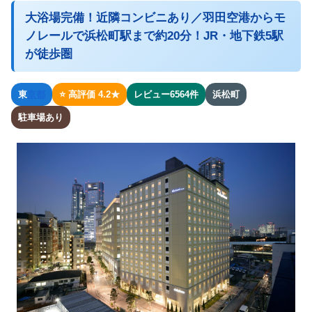
大浴場完備！近隣コンビニあり／羽田空港からモ
ノレールで浜松町駅まで約20分！JR・地下鉄5駅
が徒歩圏
東
京都
⭐ 高評価 4.2★
レビュー6564件
浜松町
駐車場あり