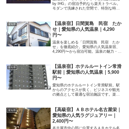
by IHG」の宿泊予約なら楽天トラベル。
モダンで洗練された空間で、特別な時間
を過ごしませんか？最新の空室状況やお
得な料金プランを比較して、今すぐ予約
を。極上のホテルステイをお約束しま
【温泉宿】日間賀島 民宿 たか
愛知県
す。
せ｜愛知県の人気温泉｜4,290
円〜
温泉を楽しめる「日間賀島 民宿 たか
せ」を徹底紹介。愛知県の人気温泉宿、
4,290円〜から宿泊可能。温泉の魅力・客
室・料理・レビュー109件の評価をまとめ
ました。
【温泉宿】ホテルルートイン常滑
愛知県
駅前｜愛知県の人気温泉｜5,900
円〜
愛知県のホテルルートイン常滑駅前。駅
からのアクセスが良く、ビジネスや観光
の拠点として最適な宿泊施設です。楽天
トラベルで詳細な料金プランや空室状況
を確認し、予約することができます。快
適な滞在をサポートする設備も充実して
【高級宿】ＡＢホテル名古屋栄｜
愛知県
います。
愛知県の人気ラグジュアリー｜
2,400円〜
名古屋市中心部に位置するＡＢホテル名