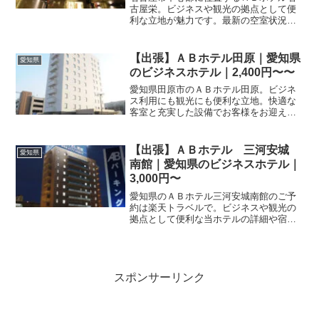
古屋栄。ビジネスや観光の拠点として便
利な立地が魅力です。最新の空室状況や
プランの詳細は楽天トラベルで今すぐチ
ェック。快適な滞在を実現する充実のサ
ービスで、名古屋の旅をサポートしま
【出張】ＡＢホテル田原｜愛知県
愛知県
す。
のビジネスホテル｜2,400円〜〜
愛知県田原市のＡＢホテル田原。ビジネ
ス利用にも観光にも便利な立地。快適な
客室と充実した設備でお客様をお迎えし
ます。お得な宿泊プランも多数。
【出張】ＡＢホテル 三河安城
愛知県
南館｜愛知県のビジネスホテル｜
3,000円〜
愛知県のＡＢホテル三河安城南館のご予
約は楽天トラベルで。ビジネスや観光の
拠点として便利な当ホテルの詳細や宿泊
プラン情報を掲載しています。快適な滞
在のために、ぜひ最新の空室状況やプラ
ン内容をチェックしてください。
スポンサーリンク