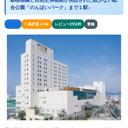
動植物園と自然史博物館が併設された数少ない総
合公園「のんほいパーク」まで１駅♪
愛知県
⭐ 高評価 4.4★
レビュー2552件
豊橋