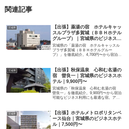
関連記事
【出張】薬湯の宿 ホテルキャッ
宮城県
スルプラザ多賀城（ＢＢＨホテル
グループ）｜宮城県のビジネスホ
テル｜4,700円〜
宮城県の「薬湯の宿 ホテルキャッスル
プラザ多賀城（ＢＢＨホテルグルー
プ）」を徹底紹介。4,700円〜から宿泊可
能なビジネス利用にも最適な宿。アクセ
ス・設備・レビュー1313件の評価をまと
めました。
【出張】秋保温泉 心和む名湯の
宮城県
宿 曽良一｜宮城県のビジネスホ
テル｜9,900円〜
宮城県の「秋保温泉 心和む名湯の宿
曽良一」を徹底紹介。9,900円〜から宿泊
可能なビジネス利用にも最適な宿。アク
セス・設備・レビュー1473件の評価をま
とめました。
【出張】ホテルメトロポリタンベ
宮城県
ース仙台｜宮城県のビジネスホテ
ル｜7,500円〜