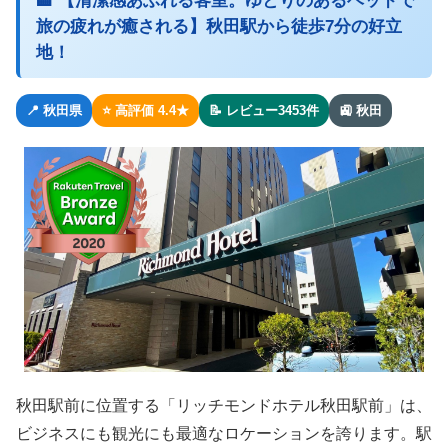
🏨 【清潔感あふれる客室。ゆとりのあるベッドで
旅の疲れが癒される】秋田駅から徒歩7分の好立
地！
📍 秋田県
⭐ 高評価 4.4★
📝 レビュー3453件
🚉 秋田
秋田駅前に位置する「リッチモンドホテル秋田駅前」は、
ビジネスにも観光にも最適なロケーションを誇ります。駅