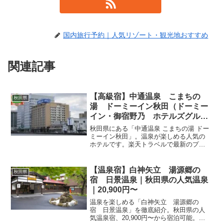
国内旅行予約｜人気リゾート・観光地おすすめ
関連記事
【高級宿】中通温泉 こまちの
秋田県
湯 ドーミーイン秋田（ドーミー
イン・御宿野乃 ホテルズグルー
プ）｜秋田県の人気ラグジュアリ
秋田県にある「中通温泉 こまちの湯 ドー
ー｜5,050円〜
ミーイン秋田」。温泉が楽しめる人気の
ホテルです。楽天トラベルで最新のプラ
ンを比較し、秋田での滞在を予約しまし
ょう。快適な設備でゆっくりとお寛ぎく
ださい。
【温泉宿】白神矢立 湯源郷の
秋田県
宿 日景温泉｜秋田県の人気温泉
｜20,900円〜
温泉を楽しめる「白神矢立 湯源郷の
宿 日景温泉」を徹底紹介。秋田県の人
気温泉宿、20,900円〜から宿泊可能。温