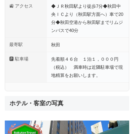
🚉 アクセス
◆ＪＲ秋田駅より徒歩7分◆秋田中
央ＩＣより（秋田駅方面へ）車で20
分◆秋田空港から秋田駅までリムジ
ンバスで40分
最寄駅
秋田
🅿 駐車場
先着順４６台 １泊１，０００円
（税込） 満車時は近隣駐車場で現
地精算をお願いします。
ホテル・客室の写真