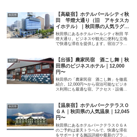
泉の魅力・客室・料理・レビュー267件の
評価をまとめました。
【高級宿】ホテルパールシティ秋
秋田県
田 竿燈大通り（旧 アキタスカ
イホテル）｜秋田県の人気ラグジ
ュアリー｜4,600円〜
秋田県にあるホテルパールシティ秋田 竿
燈大通り。ビジネスや観光に便利な立地
で快適な滞在を提供します。宿泊プラン
やアクセス等の詳細情報は、楽天トラベ
ルの予約ページにてご確認いただけま
す。
【出張】農家民宿 酒こし舞｜秋
秋田県
田県のビジネスホテル｜12,000
円〜
秋田県の「農家民宿 酒こし舞」を徹底
紹介。12,000円〜から宿泊可能なビジネ
ス利用にも最適な宿。アクセス・設備・
レビュー3件の評価をまとめました。
【温泉宿】ホテルパークテラスＯ
秋田県
ＧＡ｜秋田県の人気温泉｜12,045
円〜
秋田県にあるホテルパークテラスＯＧＡ
のご予約は楽天トラベルで。快適な滞在
をサポートする施設詳細や最新のプラン