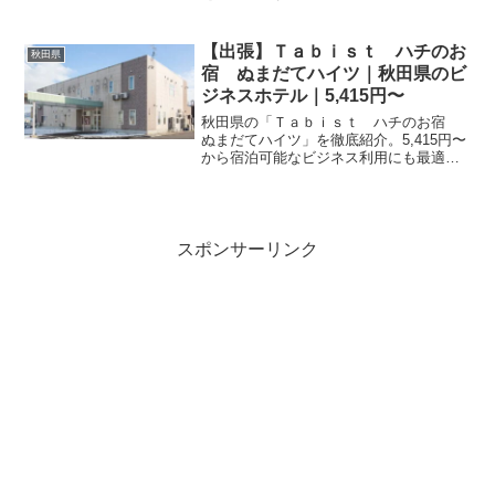
情報を掲載しています。秋田観光の拠点
としてぜひご利用ください。詳細な空室
状況は予約ページよりご確認いただけま
【出張】Ｔａｂｉｓｔ ハチのお
秋田県
す。
宿 ぬまだてハイツ｜秋田県のビ
ジネスホテル｜5,415円〜
秋田県の「Ｔａｂｉｓｔ ハチのお宿
ぬまだてハイツ」を徹底紹介。5,415円〜
から宿泊可能なビジネス利用にも最適な
宿。アクセス・設備・レビュー84件の評
価をまとめました。
スポンサーリンク