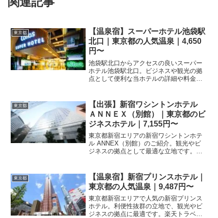
関連記事
【温泉宿】スーパーホテル池袋駅
東京都
北口｜東京都の人気温泉｜4,650
円〜
池袋駅北口からアクセスの良いスーパー
ホテル池袋駅北口。ビジネスや観光の拠
点として便利な当ホテルの詳細や料金、
プラン情報を楽天トラベルで今すぐチェ
ック。快適な滞在で充実した東京旅行を
お楽しみください。
【出張】新宿ワシントンホテル
東京都
ＡＮＮＥＸ（別館）｜東京都のビ
ジネスホテル｜7,155円〜
東京都新宿エリアの新宿ワシントンホテ
ル ANNEX（別館）のご紹介。観光やビ
ジネスの拠点として最適な立地です。詳
細な料金や空室状況、最新の宿泊プラン
は楽天トラベルの予約ページにてご確認
ください。
【温泉宿】新宿プリンスホテル｜
東京都
東京都の人気温泉｜9,487円〜
東京都新宿エリアで人気の新宿プリンス
ホテル。利便性抜群の立地で、観光やビ
ジネスの拠点に最適です。楽天トラベル