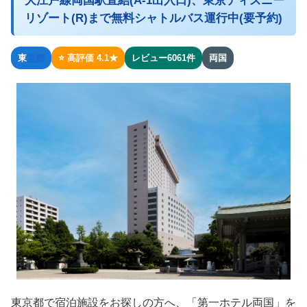
大江戸線両国駅直結(A-1出入口)、東京ディズニー
リゾート(R)まで無料シャトルバス運行中(要予約)
東
京都
⭐ 高評価 4.1★
レビュー6061件
両国
東京都で宿泊施設をお探しの方へ、「第一ホテル両国」を