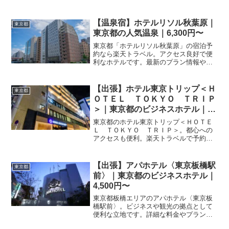
から予約して、快適なホテルステイを。
お得な宿泊プランや最新の空室状況は、
今すぐ予約ページでチェックしましょ
【温泉宿】ホテルリソル秋葉原｜
東京都
う。
東京都の人気温泉｜6,300円〜
東京都「ホテルリソル秋葉原」の宿泊予
約なら楽天トラベル。アクセス良好で便
利なホテルです。最新のプラン情報や宿
泊料金をチェックして、東京旅行や出張
の拠点として予約しましょう。
【出張】ホテル東京トリップ＜Ｈ
東京都
ＯＴＥＬ ＴＯＫＹＯ ＴＲＩＰ
＞｜東京都のビジネスホテル｜
8,750円〜
東京都のホテル東京トリップ＜ＨＯＴＥ
Ｌ ＴＯＫＹＯ ＴＲＩＰ＞。都心への
アクセスも便利。楽天トラベルで予約受
付中。
【出張】アパホテル〈東京板橋駅
東京都
前〉｜東京都のビジネスホテル｜
4,500円〜
東京都板橋エリアのアパホテル〈東京板
橋駅前〉。ビジネスや観光の拠点として
便利な立地です。詳細な料金やプラン、
最新の空室状況は楽天トラベルの予約ペ