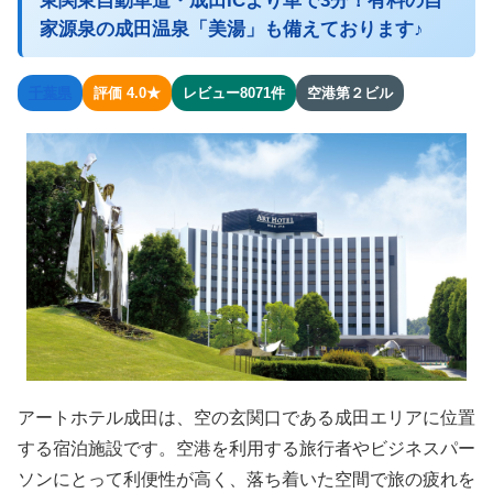
東関東自動車道・成田ICより車で3分！有料の自
家源泉の成田温泉「美湯」も備えております♪
千葉県
評価 4.0★
レビュー8071件
空港第２ビル
アートホテル成田は、空の玄関口である成田エリアに位置
する宿泊施設です。空港を利用する旅行者やビジネスパー
ソンにとって利便性が高く、落ち着いた空間で旅の疲れを