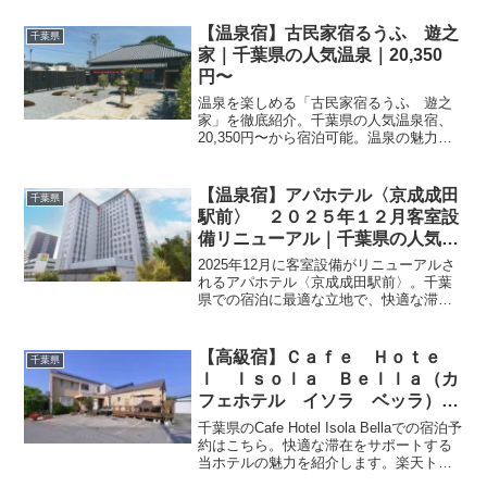
価をまとめました。
【温泉宿】古民家宿るうふ 遊之
千葉県
家｜千葉県の人気温泉｜20,350
円〜
温泉を楽しめる「古民家宿るうふ 遊之
家」を徹底紹介。千葉県の人気温泉宿、
20,350円〜から宿泊可能。温泉の魅力・
客室・料理・レビュー0件の評価をまとめ
ました。
【温泉宿】アパホテル〈京成成田
千葉県
駅前〉 ２０２５年１２月客室設
備リニューアル｜千葉県の人気温
泉｜3,400円〜
2025年12月に客室設備がリニューアルさ
れるアパホテル〈京成成田駅前〉。千葉
県での宿泊に最適な立地で、快適な滞在
をサポートします。楽天トラベルからお
得なプランを予約して、リニューアル後
の新しい客室を体験してください。
【高級宿】Ｃａｆｅ Ｈｏｔｅ
千葉県
ｌ Ｉｓｏｌａ Ｂｅｌｌａ（カ
フェホテル イソラ ベッラ）｜
千葉県の人気ラグジュアリー｜
千葉県のCafe Hotel Isola Bellaでの宿泊予
6,900円〜
約はこちら。快適な滞在をサポートする
当ホテルの魅力を紹介します。楽天トラ
ベルで最新の空室状況やプランをチェッ