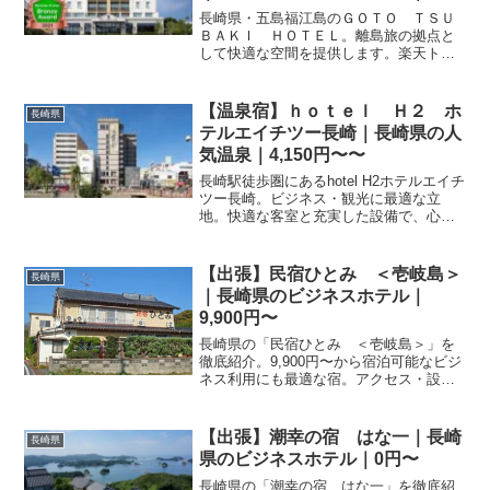
10,450円〜
長崎県・五島福江島のＧＯＴＯ ＴＳＵ
ＢＡＫＩ ＨＯＴＥＬ。離島旅の拠点と
して快適な空間を提供します。楽天トラ
ベルでの予約で、島時間を満喫する準備
を。最新のプラン料金やホテルの設備詳
細をチェックして、特別な旅の計画を立
【温泉宿】ｈｏｔｅｌ Ｈ２ ホ
長崎県
てましょう。
テルエイチツー長崎｜長崎県の人
気温泉｜4,150円〜〜
長崎駅徒歩圏にあるhotel H2ホテルエイチ
ツー長崎。ビジネス・観光に最適な立
地。快適な客室と充実した設備で、心地
よい滞在をお約束します。
【出張】民宿ひとみ ＜壱岐島＞
長崎県
｜長崎県のビジネスホテル｜
9,900円〜
長崎県の「民宿ひとみ ＜壱岐島＞」を
徹底紹介。9,900円〜から宿泊可能なビジ
ネス利用にも最適な宿。アクセス・設
備・レビュー55件の評価をまとめまし
た。
【出張】潮幸の宿 はな一｜長崎
長崎県
県のビジネスホテル｜0円〜
長崎県の「潮幸の宿 はな一」を徹底紹