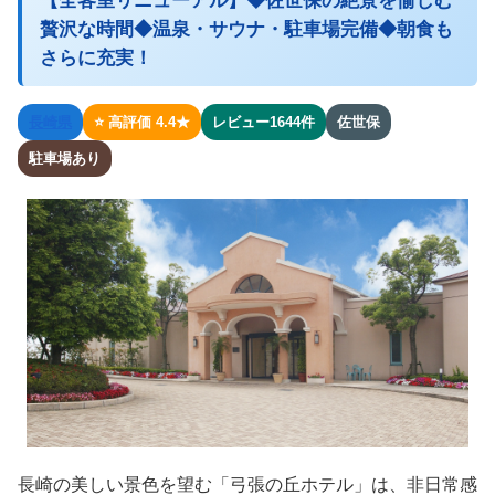
【全客室リニューアル】◆佐世保の絶景を愉しむ
贅沢な時間◆温泉・サウナ・駐車場完備◆朝食も
さらに充実！
長崎県
⭐ 高評価 4.4★
レビュー1644件
佐世保
駐車場あり
長崎の美しい景色を望む「弓張の丘ホテル」は、非日常感