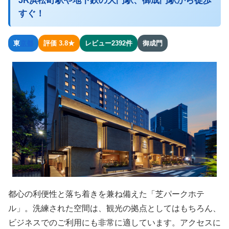
JR浜松町駅や地下鉄の大門駅、御成門駅から徒歩
すぐ！
東
京都
評価 3.8★
レビュー2392件
御成門
都心の利便性と落ち着きを兼ね備えた「芝パークホテ
ル」。洗練された空間は、観光の拠点としてはもちろん、
ビジネスでのご利用にも非常に適しています。アクセスに