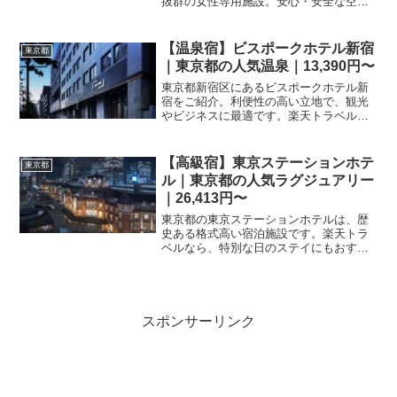
抜群の女性専用施設。安心・安全な空間
で、リーズナブルに快適な滞在を実現し
ます。東京観光やビジネスに最適です。
【温泉宿】ビスポークホテル新宿
東京都
｜東京都の人気温泉｜13,390円〜
東京都新宿区にあるビスポークホテル新
宿をご紹介。利便性の高い立地で、観光
やビジネスに最適です。楽天トラベルで
予約可能な最新プランやホテルの概要を
確認して、新宿での快適な宿泊予約にお
役立てください。
【高級宿】東京ステーションホテ
東京都
ル｜東京都の人気ラグジュアリー
｜26,413円〜
東京都の東京ステーションホテルは、歴
史ある格式高い宿泊施設です。楽天トラ
ベルなら、特別な日のステイにもおすす
めなプランを多数掲載中。アクセスやサ
ービス詳細もサイトから確認可能です。
スポンサーリンク