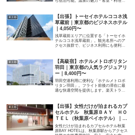
ら宿泊可能。温泉の魅力・客室・料理・
レビュー11件の評価をまとめました。
【出張】トーセイホテルココネ浅
東京都
草蔵前｜東京都のビジネスホテル
｜4,050円〜
浅草蔵前エリアに位置する「トーセイホ
テルココネ浅草蔵前」。観光名所へのア
クセス抜群で、ビジネス利用にも便利。
快適な客室と充実した設備で、東京での
滞在をサポートします。楽天トラベルで
予約。
【高級宿】ホテルメトロポリタン
東京都
羽田｜東京都の人気ラグジュアリ
ー｜8,400円〜
羽田空港利用に便利な「ホテルメトロポ
リタン羽田」。フライト前後の滞在に最
適な快適空間を提供します。楽天トラベ
ルで予約して、スムーズな旅のスタート
を。詳細なプランはサイトでチェック。
【出張】女性だけが泊まれるカプ
東京都
セルホテル 秋葉原ＢＡＹ ＨＯ
ＴＥＬ（秋葉原ベイホテル）｜東
京都のビジネスホテル｜3,825
女性だけが泊まれるカプセルホテル秋葉
円〜
原BAY HOTELは、秋葉原駅からアクセス