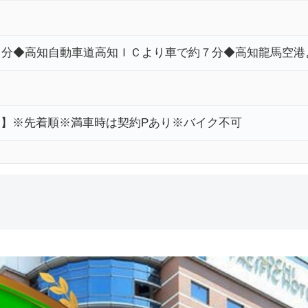
２分◆高知自動車道高知ＩＣより車で約７分◆高知龍馬空港
/泊】※先着順※満車時は契約Pあり※バイク不可