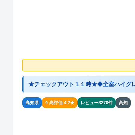
★チェックアウト１１時★◆全室ハイグ
高知県
⭐ 高評価 4.2★
レビュー3270件
高知