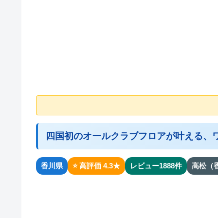
四国初のオールクラブフロアが叶える、
香川県
⭐ 高評価 4.3★
レビュー1888件
高松（