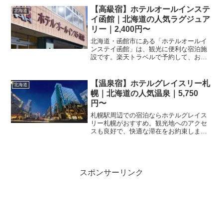
【高級宿】ホテルオールインステ
北海道
イ函館｜北海道の人気ラグジュア
リー｜2,400円〜
北海道・函館市にある「ホテルオールイ
ンステイ函館」は、観光に便利な宿泊施
設です。楽天トラベルで予約して、お得
な滞在を楽しみましょう。プラン内容や
設備などの詳細は、予約ページにてご確
認いただけます。
【温泉宿】ホテルグレイスリー札
北海道
幌｜北海道の人気温泉｜5,750
円〜
札幌駅周辺での宿泊ならホテルグレイス
リー札幌がおすすめ。観光地へのアクセ
スも良好で、快適な滞在をお約束しま
す。楽天トラベルで空室状況を確認し、
お得な宿泊プランを今すぐ予約しましょ
う。
スポンサーリンク