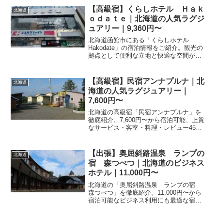
ょう。
【高級宿】くらしホテル Ｈａｋ
北海道
ｏｄａｔｅ｜北海道の人気ラグジ
ュアリー｜9,360円〜
北海道函館市にある「くらしホテル
Hakodate」の宿泊情報をご紹介。観光の
拠点として便利な立地と快適な空間が魅
力です。最新の空室状況やプラン詳細、
料金については楽天トラベルの予約ペー
ジにてご確認ください。
【高級宿】民宿アンナプルナ｜北
北海道
海道の人気ラグジュアリー｜
7,600円〜
北海道の高級宿「民宿アンナプルナ」を
徹底紹介。7,600円〜から宿泊可能、上質
なサービス・客室・料理・レビュー45件
の評価をまとめました。記念日・接待・
贅沢な旅行におすすめ。
【出張】奥屈斜路温泉 ランプの
北海道
宿 森つべつ｜北海道のビジネス
ホテル｜11,000円〜
北海道の「奥屈斜路温泉 ランプの宿
森つべつ」を徹底紹介。11,000円〜から
宿泊可能なビジネス利用にも最適な宿。
アクセス・設備・レビュー238件の評価を
まとめました。