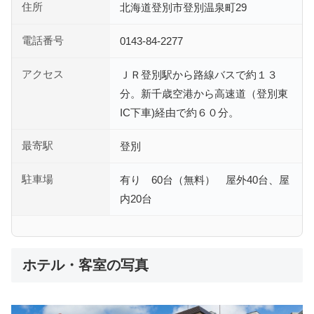
住所
北海道登別市登別温泉町29
電話番号
0143-84-2277
アクセス
ＪＲ登別駅から路線バスで約１３
分。新千歳空港から高速道（登別東
IC下車)経由で約６０分。
最寄駅
登別
駐車場
有り 60台（無料） 屋外40台、屋
内20台
ホテル・客室の写真