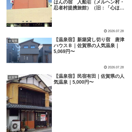
はんの宿 入船荘（メルヘン村・
忍者村提携旅館）（旧：「心ほぐ
す宿」入船荘）｜佐賀県の人気温
泉｜5,810円〜
2026.07.28
【温泉宿】新築貸し切り宿 唐津
佐賀県
ハウスＢ｜佐賀県の人気温泉｜
5,069円〜
2026.07.28
【温泉宿】民宿有田｜佐賀県の人
佐賀県
気温泉｜5,000円〜