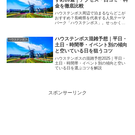
金を徹底比較
ハウステンボス周辺で泊まるならどこが
おすすめ？長崎県を代表する人気テーマ
パーク「ハウステンボス」。せっかく訪
れるなら、アクセスが良く快適に過ごせ
るホテルや旅館に泊まりたいですよね。
しかし、ハウステンボス周辺には園内ホ
ハウステンボス混雑予想｜平日・
ハウステンボス
テルや温泉付きホテル、一...
土日・時間帯・イベント別の傾向
と空いている日を狙うコツ
ハウステンボスの混雑予想2025｜平日・
土日・時間帯・イベント別の傾向と空い
ている日を選ぶコツを解説
スポンサーリンク