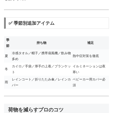
✅ 季節別追加アイテム
季
持ち物
補足
節
冷感タオル／帽子／携帯扇風機／飲み物
夏
熱中症対策を徹底
多め
カイロ／手袋／厚手の上着／ブランケッ
イルミネーションは夜
冬
ト
寒い
レインコート／折りたたみ傘／レインカ
ベビーカー用カバー必
雨
バー
須
荷物を減らすプロのコツ