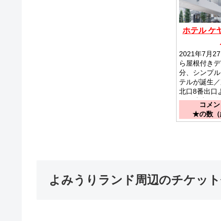
ホテル ケ
2021年7月
ら屋根付きデ
分、シンプル
テルが誕生／
北口8番出口
キで徒歩１分
コメント
★の数（総
よみうりランド周辺のチケット