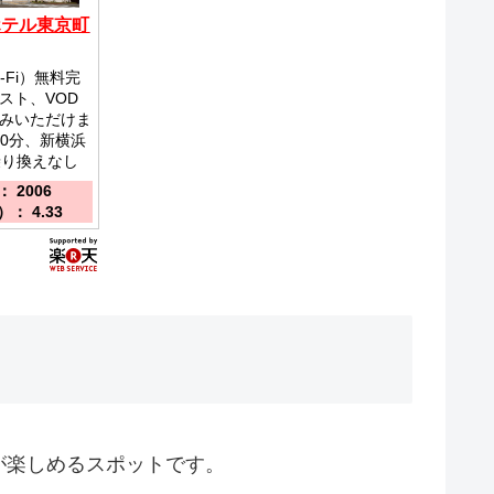
ホテル東京町
-Fi）無料完
スト、VOD
みいただけま
30分、新横浜
乗り換えなし
 2006
： 4.33
が楽しめるスポットです。