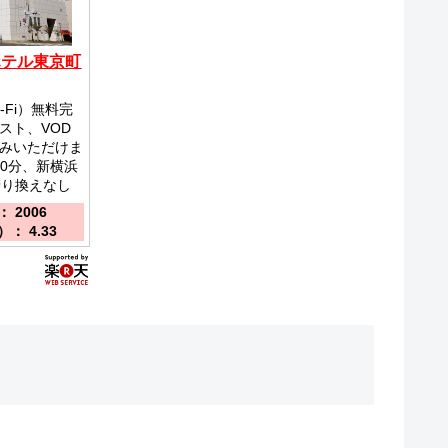
ホテル東京町
-Fi）無料完
スト、VOD
みいただけま
30分、新横浜
乗り換えなし
 2006
： 4.33