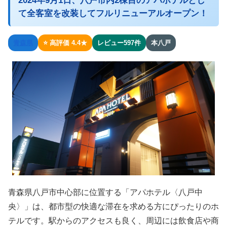
2024年9月1日、八戸市内2棟目のアパホテルとし
て全客室を改装してフルリニューアルオープン！
青森県
⭐ 高評価 4.4★
レビュー597件
本八戸
青森県八戸市中心部に位置する「アパホテル〈八戸中
央〉」は、都市型の快適な滞在を求める方にぴったりのホ
テルです。駅からのアクセスも良く、周辺には飲食店や商