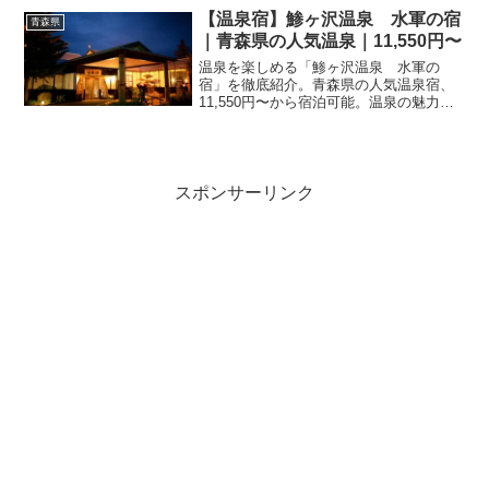
ました。
【温泉宿】鯵ヶ沢温泉 水軍の宿
青森県
｜青森県の人気温泉｜11,550円〜
温泉を楽しめる「鯵ヶ沢温泉 水軍の
宿」を徹底紹介。青森県の人気温泉宿、
11,550円〜から宿泊可能。温泉の魅力・
客室・料理・レビュー231件の評価をまと
めました。
スポンサーリンク