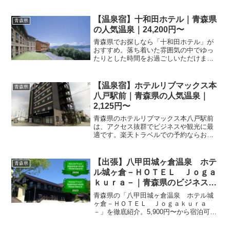
客室・料理・レビュー359件の評価をまと
めました。
【温泉宿】十和田ホテル｜青森県
青森県
の人気温泉｜24,200円〜
青森県でお探しなら「十和田ホテル」が
おすすめ。落ち着いた雰囲気の中でゆっ
たりとした時間をお過ごしいただけま
す。楽天トラベルで最新の料金やプラン
を比較して、理想の滞在を予約しましょ
う。魅力あふれる青森の旅へ。
【温泉宿】ホテルリブマックス本
青森県
八戸駅前｜青森県の人気温泉｜
2,125円〜
青森県のホテルリブマックス本八戸駅前
は、アクセス抜群でビジネスや観光に最
適です。楽天トラベルでの予約ならお得
なプランが充実。詳細な設備や料金は予
約ページで確認できます。
【出張】八甲田城ヶ倉温泉 ホテ
青森県
ル城ヶ倉－ＨＯＴＥＬ Ｊｏｇａ
ｋｕｒａ－｜青森県のビジネスホ
テル｜5,900円〜〜
青森県の「八甲田城ヶ倉温泉 ホテル城
ヶ倉－ＨＯＴＥＬ Ｊｏｇａｋｕｒａ
－」を徹底紹介。5,900円〜から宿泊可能
なビジネス利用にも最適な宿。アクセ
ス・設備・レビュー357件の評価をまとめ