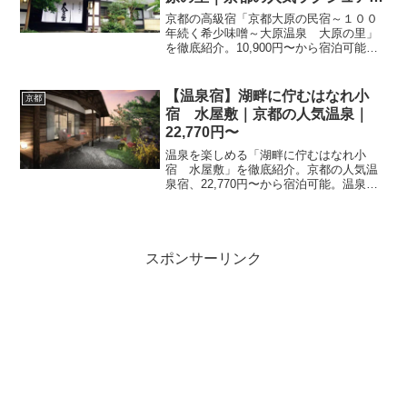
ー｜10,900円〜
京都の高級宿「京都大原の民宿～１００
年続く希少味噌～大原温泉 大原の里」
を徹底紹介。10,900円〜から宿泊可能、
上質なサービス・客室・料理・レビュー
491件の評価をまとめました。記念日・接
待・贅沢な旅行におすすめ。
【温泉宿】湖畔に佇むはなれ小
京都
宿 水屋敷｜京都の人気温泉｜
22,770円〜
温泉を楽しめる「湖畔に佇むはなれ小
宿 水屋敷」を徹底紹介。京都の人気温
泉宿、22,770円〜から宿泊可能。温泉の
魅力・客室・料理・レビュー34件の評価
をまとめました。
スポンサーリンク