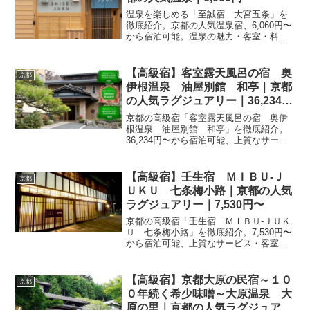
温泉を楽しめる「至誠宿 大宮五条」を
徹底紹介。京都の人気温泉宿、6,060円〜
から宿泊可能。温泉の魅力・客室・料
理・レビュー26件の評価をまとめまし
た。
【高級宿】客室露天風呂の宿 奥
京都
伊根温泉 油屋別館 和亭｜京都
の人気ラグジュアリー｜36,234
円〜
京都の高級宿「客室露天風呂の宿 奥伊
根温泉 油屋別館 和亭」を徹底紹介。
36,234円〜から宿泊可能、上質なサービ
ス・客室・料理・レビュー610件の評価を
まとめました。記念日・接待・贅沢な旅
行におすすめ。
【高級宿】壬生宿 ＭＩＢＵ‐Ｊ
京都
ＵＫＵ 七条梅小路｜京都の人気
ラグジュアリー｜7,530円〜
京都の高級宿「壬生宿 ＭＩＢＵ‐ＪＵＫ
Ｕ 七条梅小路」を徹底紹介。7,530円〜
から宿泊可能、上質なサービス・客室・
料理・レビュー48件の評価をまとめまし
た。記念日・接待・贅沢な旅行におすす
め。
【高級宿】京都大原の民宿～１０
京都
０年続く希少味噌～大原温泉 大
原の里｜京都の人気ラグジュアリ