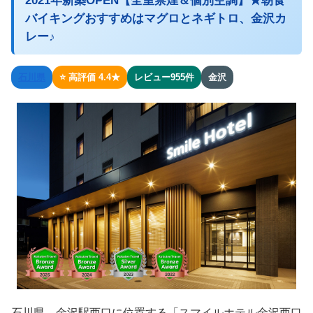
2021年新築OPEN【全室禁煙＆個別空調】★朝食
バイキングおすすめはマグロとネギトロ、金沢カ
レー♪
石川県
⭐ 高評価 4.4★
レビュー955件
金沢
石川県、金沢駅西口に位置する「スマイルホテル金沢西口