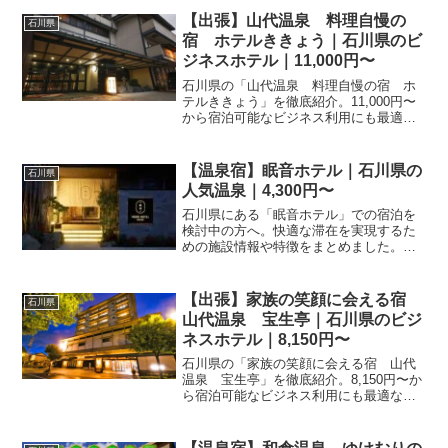
【出張】山代温泉 料理自慢の
石川県
宿 ホテルききょう｜石川県のビ
ジネスホテル｜11,000円〜
石川県の「山代温泉 料理自慢の宿 ホ
テルききょう」を徹底紹介。11,000円〜
から宿泊可能なビジネス利用にも最適な
宿。アクセス・設備・レビュー342件の評
価をまとめました。
【温泉宿】眠音ホテル｜石川県の
石川県
人気温泉｜4,300円〜
石川県にある「眠音ホテル」での宿泊を
検討中の方へ。快適な滞在を実現するた
めの施設情報や特徴をまとめました。楽
天トラベルから予約可能。金沢エリアな
どの観光拠点として、心身を癒やすホテ
ル選びの参考にしてください。
【出張】家族の笑顔に会える宿
石川県
山代温泉 宝生亭｜石川県のビジ
ネスホテル｜8,150円〜
石川県の「家族の笑顔に会える宿 山代
温泉 宝生亭」を徹底紹介。8,150円〜か
ら宿泊可能なビジネス利用にも最適な
宿。アクセス・設備・レビュー429件の評
価をまとめました。