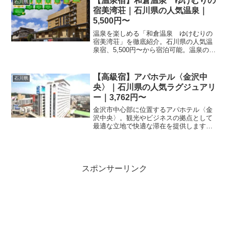
【温泉宿】和倉温泉 ゆけむりの
石川県
宿美湾荘｜石川県の人気温泉｜
5,500円〜
温泉を楽しめる「和倉温泉 ゆけむりの
宿美湾荘」を徹底紹介。石川県の人気温
泉宿、5,500円〜から宿泊可能。温泉の魅
力・客室・料理・レビュー2679件の評価
をまとめました。
【高級宿】アパホテル〈金沢中
石川県
央〉｜石川県の人気ラグジュアリ
ー｜3,762円〜
金沢市中心部に位置するアパホテル〈金
沢中央〉。観光やビジネスの拠点として
最適な立地で快適な滞在を提供します。
最新の空室状況やプラン詳細は楽天トラ
ベルの予約ページにてご確認ください。
スポンサーリンク