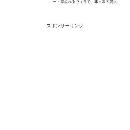
ート感溢れるヴィラで、非日常の贅沢な
滞在を。大切な人と過ごす特別な休日に
おすすめです。楽天トラベルで予約。
スポンサーリンク