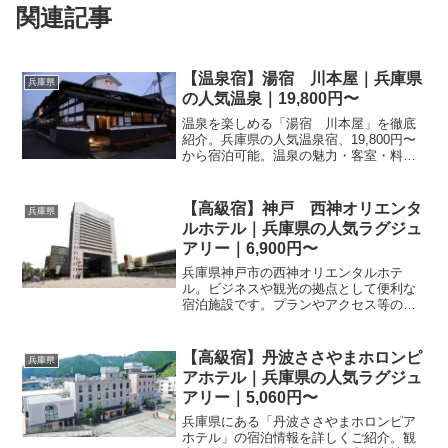
関連記事
【温泉宿】湯宿 川本屋｜兵庫県
兵庫県
の人気温泉｜19,800円〜
温泉を楽しめる「湯宿 川本屋」を徹底
紹介。兵庫県の人気温泉宿、19,800円〜
から宿泊可能。温泉の魅力・客室・料
理・レビュー185件の評価をまとめまし
た。
【高級宿】神戸 西神オリエンタ
兵庫県
ルホテル｜兵庫県の人気ラグジュ
アリー｜6,900円〜
兵庫県神戸市の西神オリエンタルホテ
ル。ビジネスや観光の拠点として便利な
宿泊施設です。プランやアクセス等の詳
細情報は、楽天トラベルの予約ページに
てご確認いただけます。快適なご滞在に
ぜひご利用ください。
【高級宿】丹波ささやまホロンピ
兵庫県
アホテル｜兵庫県の人気ラグジュ
アリー｜5,060円〜
兵庫県にある「丹波ささやまホロンピア
ホテル」の宿泊情報を詳しくご紹介。観