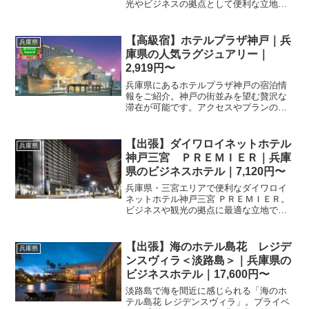
光やビジネスの拠点として便利な立地で
す。楽天トラベルからのお得な予約で、
充実した旅をお楽しみください。詳細は
プラン詳細ページをご覧ください。
【高級宿】ホテルプラザ神戸｜兵
兵庫県
庫県の人気ラグジュアリー｜
2,919円〜
兵庫県にあるホテルプラザ神戸の宿泊情
報をご紹介。神戸の街並みを望む贅沢な
滞在が可能です。アクセスやプランの詳
細は楽天トラベルで今すぐチェック。ビ
ジネスから観光まで幅広く利用できる人
気の宿泊施設です。
【出張】ダイワロイネットホテル
兵庫県
神戸三宮 ＰＲＥＭＩＥＲ｜兵庫
県のビジネスホテル｜7,120円〜
兵庫県・三宮エリアで便利なダイワロイ
ネットホテル神戸三宮 ＰＲＥＭＩＥＲ。
ビジネスや観光の拠点に最適な立地で
す。楽天トラベルで最新の空室状況やプ
ランをチェックして、神戸での快適な滞
在を予約しましょう。
【出張】海のホテル島花 レジデ
兵庫県
ンスヴィラ＜淡路島＞｜兵庫県の
ビジネスホテル｜17,600円〜
淡路島で海を間近に感じられる「海のホ
テル島花 レジデンスヴィラ」。プライベ