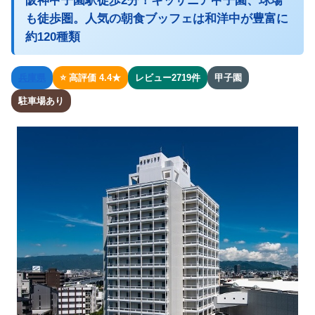
阪神甲子園駅徒歩2分！キッザニア甲子園、球場
も徒歩圏。人気の朝食ブッフェは和洋中が豊富に
約120種類
兵庫県
⭐ 高評価 4.4★
レビュー2719件
甲子園
駐車場あり