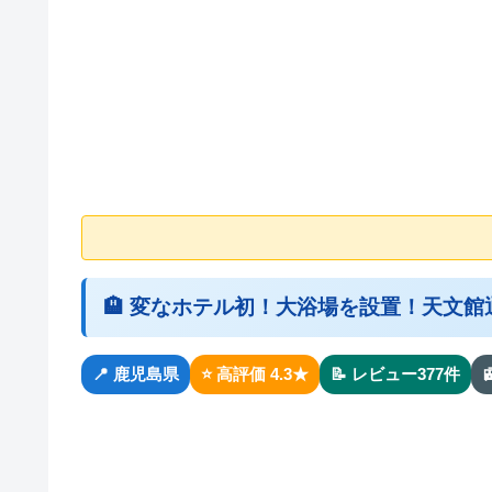
🏨 変なホテル初！大浴場を設置！天文
📍 鹿児島県
⭐ 高評価 4.3★
📝 レビュー377件