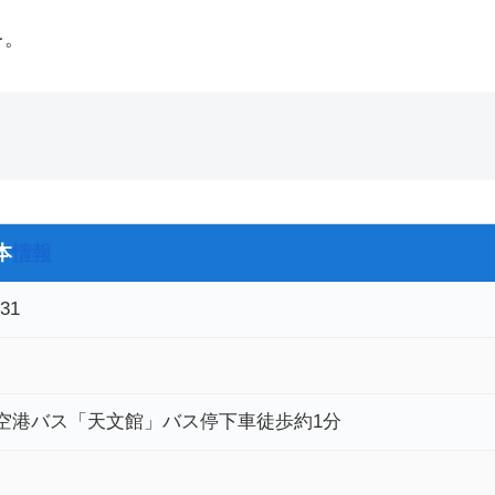
を。
本
情報
31
空港バス「天文館」バス停下車徒歩約1分