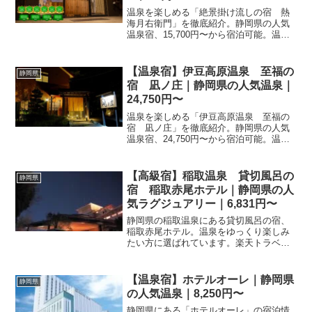
温泉を楽しめる「絶景掛け流しの宿 熱
海月右衛門」を徹底紹介。静岡県の人気
温泉宿、15,700円〜から宿泊可能。温泉
の魅力・客室・料理・レビュー7826件の
評価をまとめました。
【温泉宿】伊豆高原温泉 至福の
静岡県
宿 凪ノ庄｜静岡県の人気温泉｜
24,750円〜
温泉を楽しめる「伊豆高原温泉 至福の
宿 凪ノ庄」を徹底紹介。静岡県の人気
温泉宿、24,750円〜から宿泊可能。温泉
の魅力・客室・料理・レビュー39件の評
価をまとめました。
【高級宿】稲取温泉 貸切風呂の
静岡県
宿 稲取赤尾ホテル｜静岡県の人
気ラグジュアリー｜6,831円〜
静岡県の稲取温泉にある貸切風呂の宿、
稲取赤尾ホテル。温泉をゆっくり楽しみ
たい方に選ばれています。楽天トラベル
で宿泊プランを比較し、お得な料金でリ
ラックスした休日を予約しましょう。
【温泉宿】ホテルオーレ｜静岡県
静岡県
の人気温泉｜8,250円〜
静岡県にある「ホテルオーレ」の宿泊情