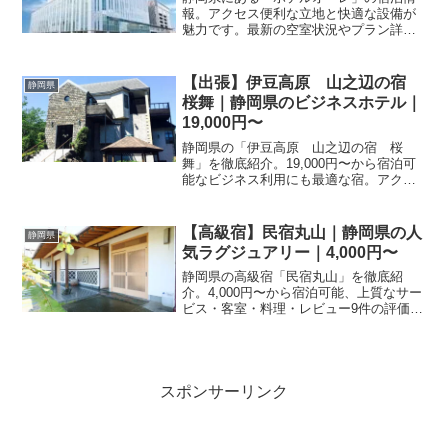
報。アクセス便利な立地と快適な設備が
魅力です。最新の空室状況やプラン詳細
については、楽天トラベルの予約ページ
をご確認ください。
【出張】伊豆高原 山之辺の宿
静岡県
桜舞｜静岡県のビジネスホテル｜
19,000円〜
静岡県の「伊豆高原 山之辺の宿 桜
舞」を徹底紹介。19,000円〜から宿泊可
能なビジネス利用にも最適な宿。アクセ
ス・設備・レビュー39件の評価をまとめ
ました。
【高級宿】民宿丸山｜静岡県の人
静岡県
気ラグジュアリー｜4,000円〜
静岡県の高級宿「民宿丸山」を徹底紹
介。4,000円〜から宿泊可能、上質なサー
ビス・客室・料理・レビュー9件の評価を
まとめました。記念日・接待・贅沢な旅
行におすすめ。
スポンサーリンク