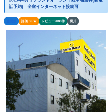
2013年4月リブランドオープン！駐車場無料(要電
話予約) 全室インターネット接続可
静岡県
評価 3.6★
レビュー2088件
掛川