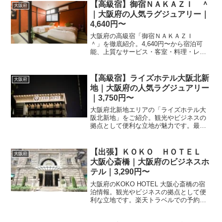
ぜひご予約をご検討ください。
【高級宿】御宿ＮＡＫＡＺＩ ＾
大阪府
｜大阪府の人気ラグジュアリー｜
4,640円〜
大阪府の高級宿「御宿ＮＡＫＡＺＩ
＾」を徹底紹介。4,640円〜から宿泊可
能、上質なサービス・客室・料理・レビ
ュー0件の評価をまとめました。記念日・
接待・贅沢な旅行におすすめ。
【高級宿】ライズホテル大阪北新
大阪府
地｜大阪府の人気ラグジュアリー
｜3,750円〜
大阪府北新地エリアの「ライズホテル大
阪北新地」をご紹介。観光やビジネスの
拠点として便利な立地が魅力です。最新
の空室状況や料金、設備詳細は楽天トラ
ベルの予約ページにてご確認ください。
【出張】ＫＯＫＯ ＨＯＴＥＬ
大阪府
大阪心斎橋｜大阪府のビジネスホ
テル｜3,290円〜
大阪府のKOKO HOTEL 大阪心斎橋の宿
泊情報。観光やビジネスの拠点として便
利な立地です。楽天トラベルでの予約は
こちらから。プラン内容や設備、アクセ
スなどの詳細情報は、公式サイトおよび