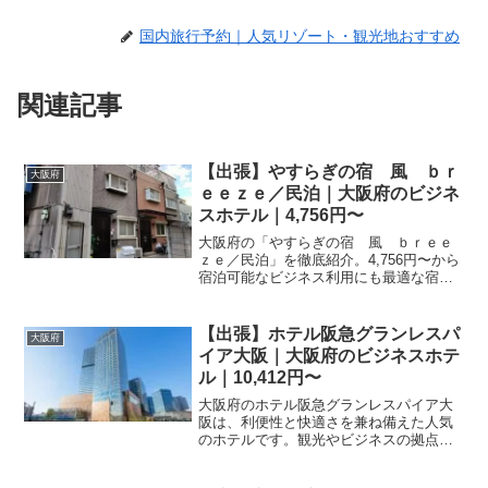
国内旅行予約｜人気リゾート・観光地おすすめ
関連記事
【出張】やすらぎの宿 風 ｂｒ
大阪府
ｅｅｚｅ／民泊｜大阪府のビジネ
スホテル｜4,756円〜
大阪府の「やすらぎの宿 風 ｂｒｅｅ
ｚｅ／民泊」を徹底紹介。4,756円〜から
宿泊可能なビジネス利用にも最適な宿。
アクセス・設備・レビュー4件の評価をま
とめました。
【出張】ホテル阪急グランレスパ
大阪府
イア大阪｜大阪府のビジネスホテ
ル｜10,412円〜
大阪府のホテル阪急グランレスパイア大
阪は、利便性と快適さを兼ね備えた人気
のホテルです。観光やビジネスの拠点と
して最適。楽天トラベルなら、希望のプ
ランを簡単に見つけることができます。