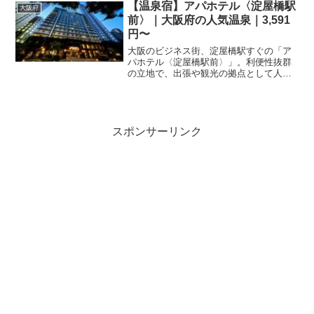
予約ページにてご確認ください。
【温泉宿】アパホテル〈淀屋橋駅
大阪府
前〉｜大阪府の人気温泉｜3,591
円〜
大阪のビジネス街、淀屋橋駅すぐの「ア
パホテル〈淀屋橋駅前〉」。利便性抜群
の立地で、出張や観光の拠点として人気
です。楽天トラベルならお得なプランが
満載。最新の料金や空室状況を確認し
て、スムーズに予約しましょう。
スポンサーリンク