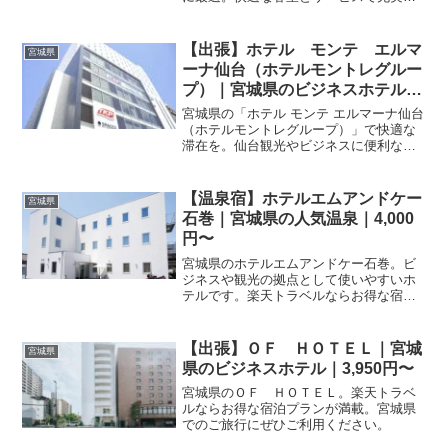
た滞在を。プランの詳細は楽天トラベル
の予約ページでご確認いただけます。
【出張】ホテル モンテ エルマ
宮城県
ーナ仙台（ホテルモントレグルー
プ）｜宮城県のビジネスホテル｜
5,100円〜
宮城県の「ホテル モンテ エルマーナ仙台
（ホテルモントレグループ）」で快適な
滞在を。仙台観光やビジネスに便利なホ
テルです。楽天トラベルで宿泊プランを
確認し、信頼のホテルグループで充実し
た旅のひとときをお過ごしください。
【温泉宿】ホテルエムアンドケー
宮城県
石巻｜宮城県の人気温泉｜4,000
円〜
宮城県のホテルエムアンドケー石巻。ビ
ジネスや観光の拠点として使いやすいホ
テルです。楽天トラベルならお得な宿泊
プランが満載。予約前に施設情報を確認
して、快適な石巻ステイを実現しましょ
う。
【出張】ＯＦ ＨＯＴＥＬ｜宮城
宮城県
県のビジネスホテル｜3,950円〜
宮城県のＯＦ ＨＯＴＥＬ。楽天トラベ
ルならお得な宿泊プランが満載。宮城県
でのご旅行にぜひご利用ください。