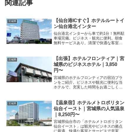
関連記事
【仙台港ICすぐ】ホテルルートイ
宮城県
ン仙台港北インター
仙台港北インターから車で約1分！無料駐
車場完備。ビジネス・観光に便利。朝食
無料サービスあり。清潔で快適な客室で
リラックス。
【出張】ホテルフロンティア｜宮
宮城県
城県のビジネスホテル｜3,850
円〜
宮城県のホテルフロンティアの宿泊プラ
ンをご紹介。ビジネスや観光に便利な当
ホテルで、充実した時間をお過ごしくだ
さい。楽天トラベルなら最新のプランや
予約状況が簡単に確認でき、スムーズに
予約が可能です。
【温泉宿】ホテルメトロポリタン
宮城県
仙台イースト｜宮城県の人気温泉
｜8,250円〜
宮城県仙台市の「ホテルメトロポリタン
仙台イースト」は観光やビジネスの拠点
に最適。快適な客室とサービスで充実し