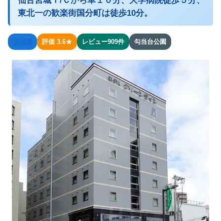
仙台宮城Ｉ/Ｃから車１０分、大学病院徒歩５分、
東北一の歓楽街国分町は徒歩10分。
宮城県
評価 3.6★
レビュー909件
勾当台公園